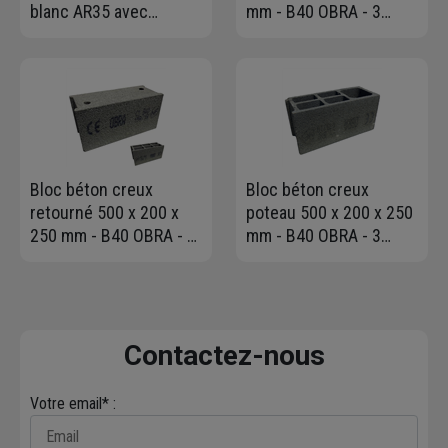
blanc AR35 avec
mm - B40 OBRA - 3
rejingots latéraux -
parois, 6 trous
profondeur 35 CM -
longueur 0,70 M
Bloc béton creux
Bloc béton creux
retourné 500 x 200 x
poteau 500 x 200 x 250
250 mm - B40 OBRA - 3
mm - B40 OBRA - 3
parois 6 trous CE NF
parois 5 trous
Contactez-nous
Votre email* :