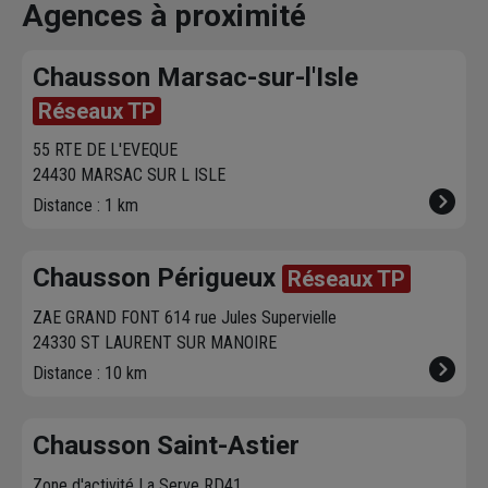
vous contacte pour
dans votre agence
chez vous. 
Agences à proximité
fixer le
meilleur
sur chausson.fr.
470 agence
créneau
de
Venez les retirer une
Chausson so
Chausson Marsac-sur-l'Isle
livraison. Bonus :
heure plus tard.
votre servic
Nous livrons jusqu'au
Réseaux TP
7ème étage.
55 RTE DE L'EVEQUE
24430 MARSAC SUR L ISLE
Distance : 1 km
Chausson Périgueux
Réseaux TP
ZAE GRAND FONT 614 rue Jules Supervielle
24330 ST LAURENT SUR MANOIRE
Distance : 10 km
Chausson Saint-Astier
Zone d'activité La Serve RD41