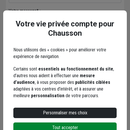
Votre message* :
Votre vie privée compte pour
Chausson
Nous utilisons des « cookies » pour améliorer votre
Envoyer
expérience de navigation.
Certains sont
essentiels au fonctionnement du site
,
Les réseaux sociaux
d’autres nous aident à effectuer une
mesure
d’audience
, à vous proposer des
publicités ciblées
adaptées à vos centres d’intérêt, et à assurer une
meilleure
personnalisation
de votre parcours.
Personnaliser mes choix
Facebook
Instagram
Tout accepter