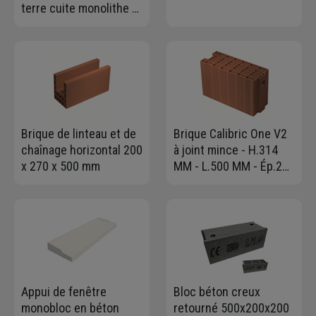
terre cuite monolithe -
200 MM x 200 MM -
longueur 80 CM
Brique de linteau et de
Brique Calibric One V2
chaînage horizontal 200
à joint mince - H.314
x 270 x 500 mm
MM - L.500 MM - Ép.200
MM
Appui de fenêtre
Bloc béton creux
monobloc en béton
retourné 500x200x200