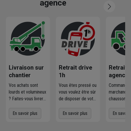
agence
Livraison sur
Retrait drive
Retrait
chantier
1h
agence
Vos achats sont
Vous êtes pressé ou
Commandez
lourds et volumineux
vous voulez être sûr
marchandise
? Faites-vous livrer
de disposer de votre
chausson.fr
où et quand vous
marchandise ?
la retirer
voulez
! L'agence
Commandez
gratuiteme
En savoir plus
En savoir plus
En savoir 
Chausson qui
directement les
l'agence 
effectue la livraison
produits disponibles
à proximit