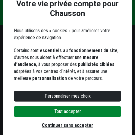
Votre vie privée compte pour
Une
Livraison
Paiement
Contact
question
Chausson
et retrait
sécurisé
?
Nous utilisons des « cookies » pour améliorer votre
expérience de navigation.
Besoin d'un conseil ?
Certains sont
essentiels au fonctionnement du site
,
Notre service client est à votre écoute
d’autres nous aident à effectuer une
mesure
Du lundi au jeudi
d’audience
, à vous proposer des
publicités ciblées
de 8h à 12h et de 13h30 à 17h
adaptées à vos centres d’intérêt, et à assurer une
Le vendredi
meilleure
personnalisation
de votre parcours.
de 8h à 12h et de 13h30 à 16h
05 63 78 33 33
Personnaliser mes choix
Tout accepter
800 agences
dans toute la France
Trouvez votre agence la plus proche
Continuer sans accepter