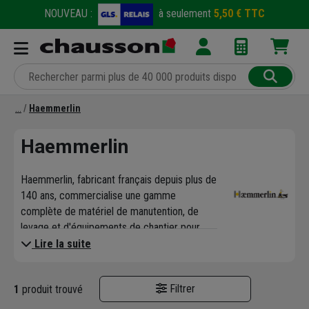
NOUVEAU :
à seulement
5,50 € TTC
Haemmerlin
Haemmerlin
Haemmerlin, fabricant français depuis plus de
140 ans, commercialise une gamme
complète de matériel de manutention, de
levage et d'équipements de chantier pour
l'entreprise et le particulier, couvrant les
Lire la suite
activités du bâtiment, du bricolage, du
jardinage et de l'agriculture. Leur outil phare :
Filtrer
1
produit trouvé
la brouette !
Leader européen de la brouette de qualité,