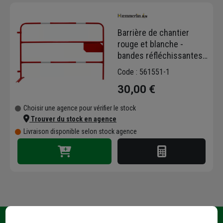
Haemmerlin innove sans cesse dans ce
domaine pour faire évoluer ses produits et
Barrière de chantier
les adapter à tous les besoins du marché. La
rouge et blanche -
brouette métallique qui a fait la renommée de
bandes réfléchissantes -
la marque est maintenant entourée de
1,50 x 1 m
brouettes plus légères en polypropylène.
Code : 561551-1
30,00 €
Choisir une agence pour vérifier le stock
Trouver du stock en agence
Livraison disponible selon stock agence