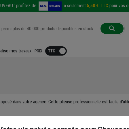
UVEAU :
profitez de
à seulement
5,50 € TTC
pour vos co
éalise mes travaux
PRIX
oposé dans votre agence. Cette plieuse professionnelle est facile d’utili