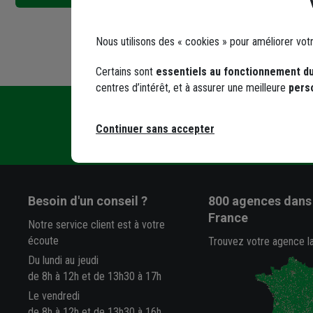
Nous utilisons des « cookies » pour améliorer vot
Certains sont
essentiels au fonctionnement du
centres d’intérêt, et à assurer une meilleure
pers
Contact
En agence, su
Continuer sans accepter
Écrivez-nous
Besoin d'un conseil ?
800 agences
dans 
France
Notre service client est à votre
écoute
Trouvez votre agence l
Du lundi au jeudi
de 8h à 12h et de 13h30 à 17h
Le vendredi
de 8h à 12h et de 13h30 à 16h