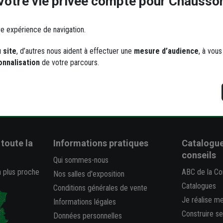
Votre vie privée compte pour Chausso
re expérience de navigation.
 site
, d’autres nous aident à effectuer une
mesure d’audience
, à vou
onnalisation
de votre parcours.
Livraison et retrait
Une questio
r chantier, à domicile, en point
Consultez la FAQ
relais
toute la
Informations pratiques
Catalogue
conseils
Qui sommes-nous
a plus proche
ABC de la Co
Nos salles d'exposition
Catalogues
Conditions générales de vente
Je réalise m
Informations légales
Construire s
Données personnelles