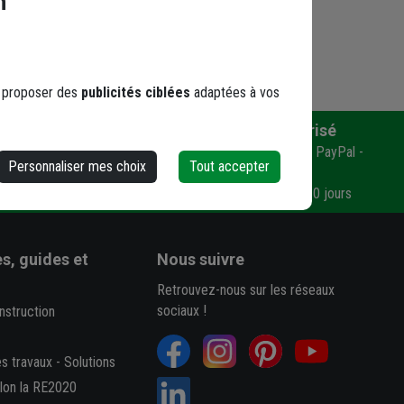
n
s proposer des
publicités ciblées
adaptées à vos
Paiement sécurisé
n ?
Carte bancaire en 1 ou 3 fois - PayPal -
Personnaliser mes choix
Tout accepter
Virement
Mandat administratif - LCR 30 jours
s, guides et
Nous suivre
Retrouvez-nous sur les réseaux
sociaux !
nstruction
es travaux
-
Solutions
elon la RE2020