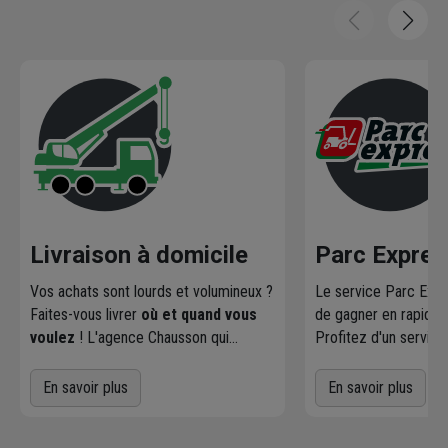
Livraison à domicile
Parc Expres
Vos achats sont lourds et volumineux ?
Le service Parc Exp
Faites-vous livrer
où et quand vous
de gagner en rapidité 
voulez
! L'agence Chausson qui
Profitez d'un servic
effectue la livraison vous contacte
le parc par nos maga
pour fixer le
meilleur créneau
de
achats courants.
En savoir plus
En savoir plus
livraison. Bonus : Nous livrons jusqu'au
7ème étage.