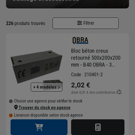
Filtrer
226
produits trouvés
Bloc béton creux
retourné 500x200x200
mm - B40 OBRA - 3
parois, 6 trous
Code : 210401-2
2,02 €
+ 4 modèles
dont
0,01 €
éco-contribution
Choisir une agence pour vérifier le stock
Trouver du stock en agence
Livraison disponible selon stock agence