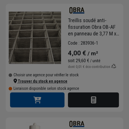
Treillis soudé anti-
fissuration Obra OB-AF
en panneau de 3,77 M x
1,97 M - maille de 20 x 20
Code : 283936-1
cm - fil de 4 MM
4,00 €
/ m²
soit
29,60 €
/ unité
dont
0,01 €
éco-contribution
Choisir une agence pour vérifier le stock
Trouver du stock en agence
Livraison disponible selon stock agence