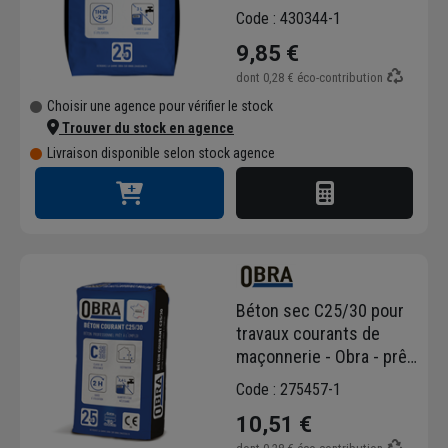
à gâcher - sac de 25 kg
Code : 430344-1
9,85 €
dont
0,28 €
éco-contribution
Choisir une agence pour vérifier le stock
Trouver du stock en agence
Livraison disponible selon stock agence
Béton sec C25/30 pour
travaux courants de
maçonnerie - Obra - prêt
à gâcher - sac de 25 kg
Code : 275457-1
10,51 €