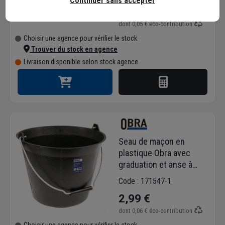
11,72 €
/ m²
Continuer sans accepter
soit
111,49 €
/ unité
dont
0,05 €
éco-contribution
Choisir une agence pour vérifier le stock
Trouver du stock en agence
Livraison disponible selon stock agence
Seau de maçon en
plastique Obra avec
graduation et anse à
poignée - capacité de 11
Code : 171547-1
L - résistance de 60 kg
2,99 €
dont
0,06 €
éco-contribution
Choisir une agence pour vérifier le stock