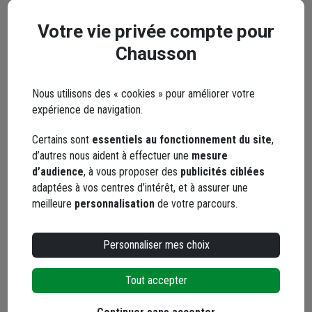
panneau de 3,83 M x 2,03
Code : 283949-1
M - 20 x 20 cm - fil de 5
Votre vie privée compte pour
4,98 €
/ m²
MM
Chausson
soit
38,60 €
/ unité
dont
0,01 €
éco-contribution
Choisir une agence pour vérifier le stock
Nous utilisons des « cookies » pour améliorer votre
Trouver du stock en agence
expérience de navigation.
Livraison disponible selon stock agence
Certains sont
essentiels au fonctionnement du site
,
d’autres nous aident à effectuer une
mesure
d’audience
, à vous proposer des
publicités ciblées
adaptées à vos centres d’intérêt, et à assurer une
meilleure
personnalisation
de votre parcours.
Treillis soudé pour
Personnaliser mes choix
dallage Obra OB25 en
panneau de 4,21 M x 2,26
Tout accepter
M - maille de 15 x 15 cm
Code : 283950-1
- fil de 7 MM