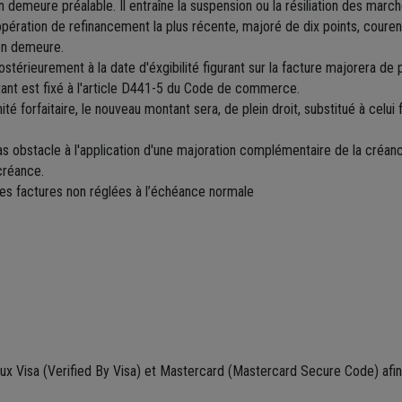
demeure préalable. Il entraîne la suspension ou la résiliation des marc
opération de refinancement la plus récente, majoré de dix points, courent
en demeure.
érieurement à la date d'éxgibilité figurant sur la facture majorera de pl
tant est fixé à l'article D441-5 du Code de commerce.
 forfaitaire, le nouveau montant sera, de plein droit, substitué à celui
t pas obstacle à l'application d'une majoration complémentaire de la cré
créance.
les factures non réglées à l’échéance normale
 Visa (Verified By Visa) et Mastercard (Mastercard Secure Code) afin d