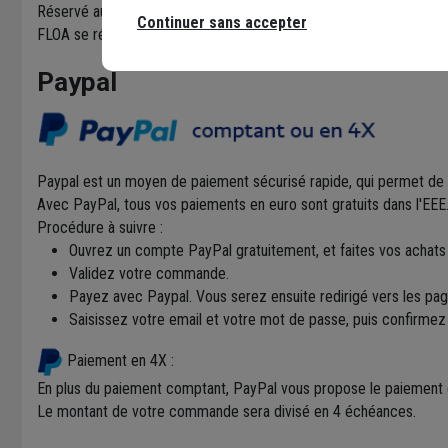
Réservé aux particuliers.
Continuer sans accepter
FLOA se réserve le droit d’accepter ou de refuser votre demande 
Paypal
Paypal est un moyen de paiement sécurisé rapide, qui permet de
Avec PayPal, tous vos paiements en euro sont gratuits dans l'EEE
Procédure à suivre :
Ouvrez un compte PayPal gratuitement, et faites vos achats e
Validez votre commande.
Payez avec Paypal. Vous serez ensuite redirigé vers les pa
Saisissez votre email et votre mot de passe, puis confirmez
Paiement en 4X :
En plus du paiement comptant, PayPal vous propose le paiement d
Le montant de votre commande sera divisé en 4 échéances.