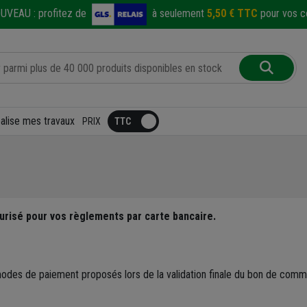
UVEAU :
profitez de
à seulement
5,50 € TTC
pour vos co
éalise mes travaux
PRIX
curisé pour vos règlements par carte bancaire.
des de paiement proposés lors de la validation finale du bon de comm