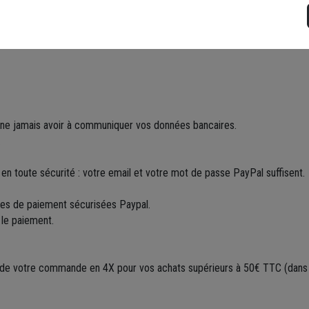
de financement ; vous disposez d’un délai légal de rétractation de 14 j
 ne jamais avoir à communiquer vos données bancaires.
.
n toute sécurité : votre email et votre mot de passe PayPal suffisent.
ges de paiement sécurisées Paypal.
 le paiement.
e votre commande en 4X pour vos achats supérieurs à 50€ TTC (dans la 