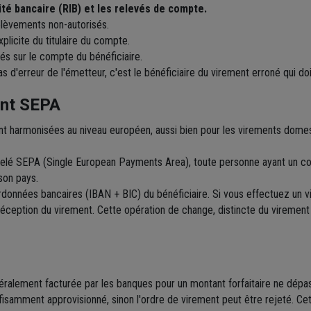
ité bancaire (RIB) et les relevés de compte.
lèvements non-autorisés.
plicite du titulaire du compte.
tés sur le compte du bénéficiaire.
as d'erreur de l'émetteur, c'est le bénéficiaire du virement erroné qui do
ent SEPA
ont harmonisées au niveau européen, aussi bien pour les virements domes
pelé SEPA (Single European Payments Area), toute personne ayant un c
son pays.
rdonnées bancaires (IBAN + BIC) du bénéficiaire. Si vous effectuez un 
 réception du virement. Cette opération de change, distincte du viremen
néralement facturée par les banques pour un montant forfaitaire ne dépas
fisamment approvisionné, sinon l'ordre de virement peut être rejeté. Cet