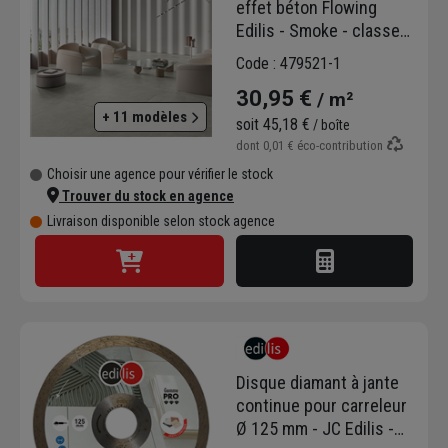
effet béton Flowing
Edilis - Smoke - classe
U4P4 - 60,4 CMx60.4 CM
Code : 479521-1
- épaisseur 8.8 MM
30,95 €
/ m²
+ 11 modèles
soit
45,18 €
/ boîte
dont
0,01 €
éco-contribution
Choisir une agence pour vérifier le stock
Trouver du stock en agence
Livraison disponible selon stock agence
Disque diamant à jante
continue pour carreleur
Ø 125 mm - JC Edilis -