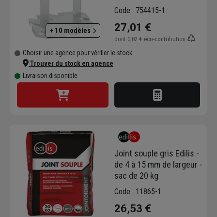
MM d'épaisseur - joint de
Code : 754415-1
2 MM - 250 pièces
27,01 €
+ 10 modèles
dont
0,02 €
éco-contribution
Choisir une agence pour vérifier le stock
Trouver du stock en agence
Livraison disponible
Joint souple gris Edilis -
de 4 à 15 mm de largeur -
sac de 20 kg
Code : 11865-1
26,53 €