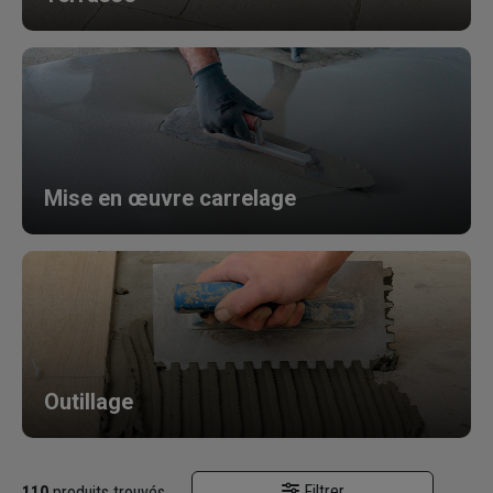
Mise en œuvre
carrelage
Outillage
Filtrer
110
produits trouvés