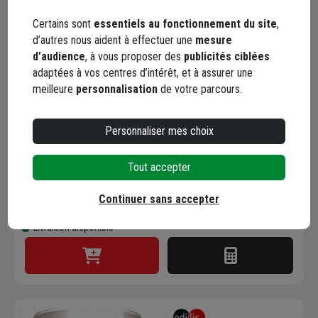
Certains sont
essentiels au fonctionnement du site
,
d’autres nous aident à effectuer une
mesure
d’audience
, à vous proposer des
publicités ciblées
adaptées à vos centres d’intérêt, et à assurer une
Joint rustic Edilis
meilleure
personnalisation
de votre parcours.
couleur beige sac de 25
kg
Personnaliser mes choix
Code : 11880-2
20,74 €
+ 2 modèles
Tout accepter
Choisir une agence pour vérifier le stock
Continuer sans accepter
Trouver du stock en agence
Livraison disponible