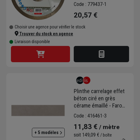
Céramique, faïence et
Code : 779437-1
carrelage - Alésage
20,57 €
22,23 mm
Choisir une agence pour vérifier le stock
Trouver du stock en agence
Livraison disponible
Plinthe carrelage effet
béton ciré en grès
cérame émaillé - Faro
Edilis - 45,0 CM x 8,00
Code : 416461-3
CM - ép.8,50 MM - Gris
11,83 €
/ mètre
+ 5 modèles
soit
149,09 €
/ boîte