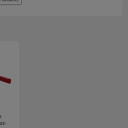
e
ous-