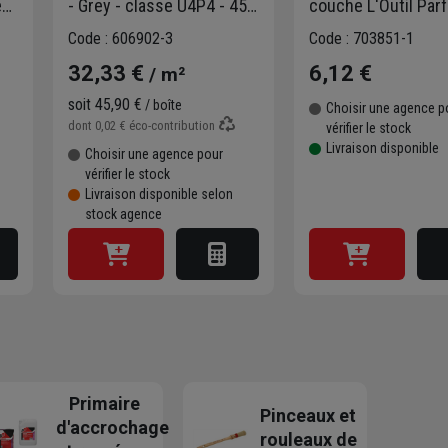
e
- Grey - classe U4P4 - 45
couche L'Outil Parfa
CMx45 CM - épaisseur 8,8
Polyester 12 mm -
Code : 606902-3
Code : 703851-1
MM
monture
32,33 €
6,12 €
/ m²
soit
45,90 €
/ boîte
Choisir une agence p
dont
0,02 €
éco-contribution
vérifier le stock
Livraison disponible
Choisir une agence pour
vérifier le stock
Livraison disponible selon
stock agence
Primaire
Pinceaux et
d'accrochage
rouleaux de