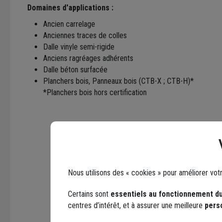
Domaines d'applications :
Ancien carrelage
Anciennes traces de colles
Dalle vinyle semi-rigide
Anciens ragréages adhérents
Dalle béton surfacée
Planchers bois, Panneaux bois (CTB-X ; CTB-H)*
*Planchers bois hors certification
Nous utilisons des « cookies » pour améliorer vot
Certains sont
essentiels au fonctionnement du
centres d’intérêt, et à assurer une meilleure
pers