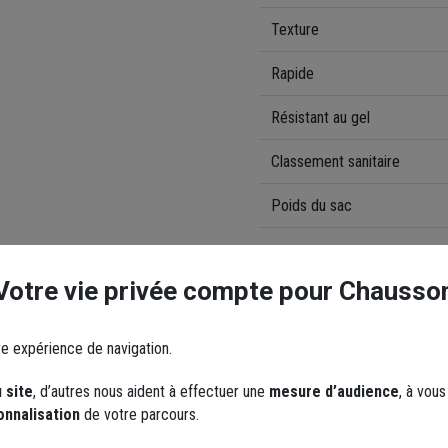
Texture
Rapide
Résistant au gel
Classement sanitaire
Poids du sac
Mise en oeuvre
Votre vie privée compte pour Chausso
Précaution d'emploi
re expérience de navigation.
 site
, d’autres nous aident à effectuer une
mesure d’audience
, à vou
onnalisation
de votre parcours.
Outils