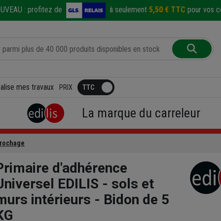
UVEAU :
profitez de
à seulement
5,50 € TTC
pour vos co
éalise mes travaux
PRIX
La marque du carreleur
crochage
Primaire d'adhérence
Universel EDILIS - sols et
murs intérieurs - Bidon de 5
KG