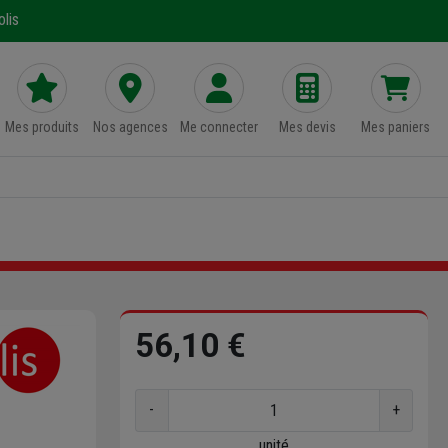
lis
Mes produits
Nos agences
Me connecter
Mes devis
Mes paniers
56,10 €
-
+
unité