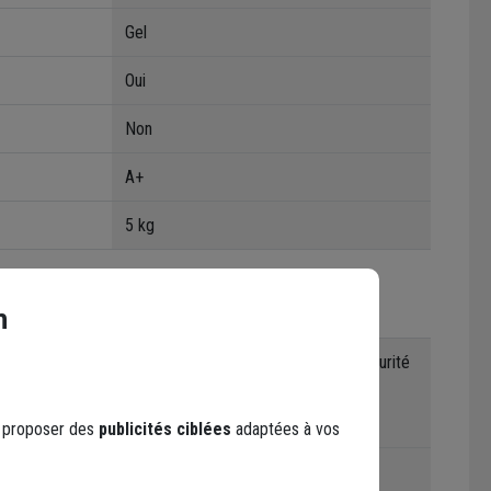
Gel
Oui
Non
A+
5 kg
n
Consulter la fiche de données de sécurité
avant utilisation.
Craint le gel.
s proposer des
publicités ciblées
adaptées à vos
Brosse , Rouleau