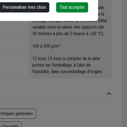
Personnaliser mes choix
Tout accepter
Appliquer PRIMAIRE UNIVERSEL à l'aide
d'un rouleau ou d'une brosse. Attendre le
séchage complet avant de recouvrir. Délai
variable selon la nature des supports (de
30 minutes à plus de 3 heures à +20 °C).
100 à 200 g/m²
12 mois 12 mois à compter de la date
portée sur l'emballage, à l'abri de
l'humidité, dans son emballage d'origine
ristiques générales
 Sécurité)