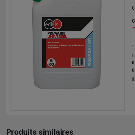
C
C
L
n
g
Il
Produits similaires