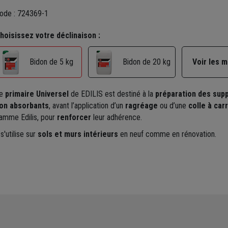
ode : 724369-1
hoisissez votre déclinaison :
Bidon de 20 kg
Voir les 
Bidon de 5 kg
e
primaire Universel
de EDILIS est destiné à la
préparation des sup
on absorbants
, avant l’application d’un
ragréage
ou d’une
colle à car
amme Edilis, pour
renforcer
leur adhérence.
 s'utilise sur
sols et murs intérieurs
en neuf comme en rénovation.