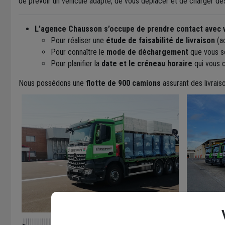
de prévoir un véhicule adapté, de vous déplacer et de charger de
L’agence Chausson s’occupe de prendre contact avec 
Pour réaliser une
étude de faisabilité de livraison
(ac
Pour connaître le
mode de déchargement
que vous so
Pour planifier la
date et le créneau horaire
qui vous c
Nous possédons une
flotte de 900 camions
assurant des livrais