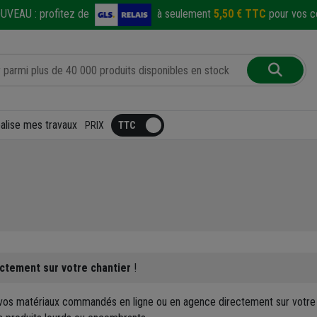
UVEAU :
profitez de
à seulement
5,50 € TTC
pour vos co
éalise mes travaux
PRIX
rectement sur votre chantier
!
 vos matériaux commandés en ligne ou en agence directement sur votre 