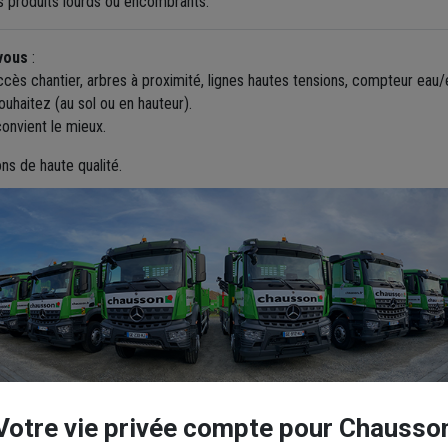
s produits lourds ou encombrants.
vous
:
cès chantier, arbres à proximité, lignes hautes tensions, compteur eau/
uhaitez (au sol ou en hauteur).
onvient le mieux.
ons de haute qualité.
Votre vie privée compte pour Chausso