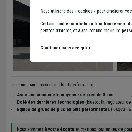
Nous utilisons des « cookies » pour améliorer vot
Certains sont
essentiels au fonctionnement du
centres d’intérêt, et à assurer une meilleure
pers
Continuer sans accepter
Tous nos camions sont neufs et performants
:
-
Avec une ancienneté moyenne de près de 3 ans
-
Doté des dernières technologies
(bluetooth, régulateur de
-
Équipé de grues de plus en plus performantes
(jusqu’à 26
Nous sommes
à votre écoute
et mettons tout en œuvre pour q