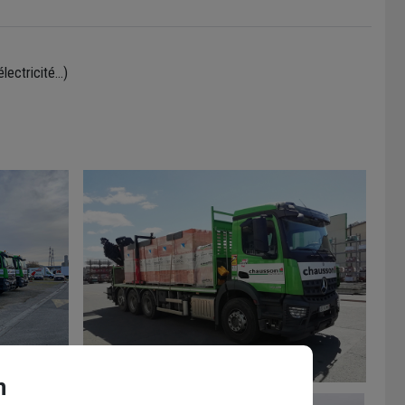
électricité…)
n