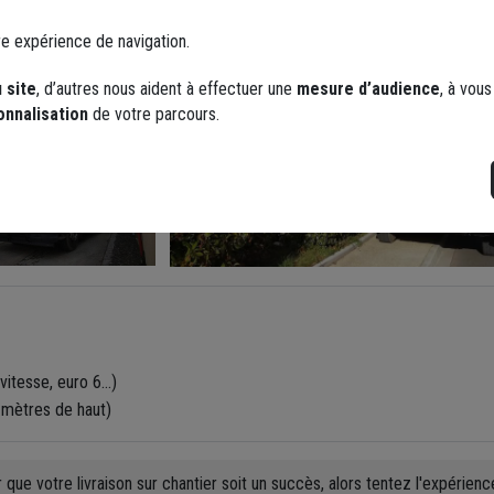
re expérience de navigation.
 site
, d’autres nous aident à effectuer une
mesure d’audience
, à vou
onnalisation
de votre parcours.
 vitesse, euro 6…)
 mètres de haut)
ue votre livraison sur chantier soit un succès, alors tentez l'expérienc