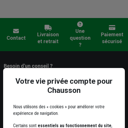
Une
Livraison
Paiement
Contact
question
et retrait
sécurisé
?
Besoin d'un conseil ?
Notre service client est à votre écoute
Votre vie privée compte pour
Du lundi au jeudi
Chausson
de 8h à 12h et de 13h30 à 17h
Le vendredi
de 8h à 12h et de 13h30 à 16h
Nous utilisons des « cookies » pour améliorer votre
expérience de navigation.
05 63 78 33 33
Certains sont
essentiels au fonctionnement du site
,