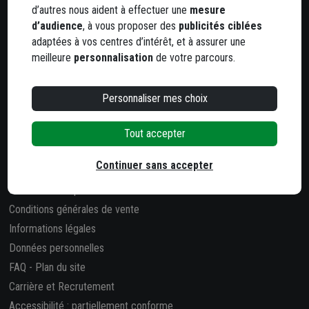
d’autres nous aident à effectuer une
mesure
800 agences
dans toute la France
d’audience
, à vous proposer des
publicités ciblées
adaptées à vos centres d’intérêt, et à assurer une
Trouvez votre agence la plus proche
meilleure
personnalisation
de votre parcours.
Personnaliser mes choix
Tout accepter
Informations pratiques
Continuer sans accepter
Qui sommes-nous
Nos salles d'exposition
Conditions générales de vente
Informations légales
Données personnelles
FAQ
-
Plan du site
Carrière et Recrutement
Accessibilité : partiellement conforme