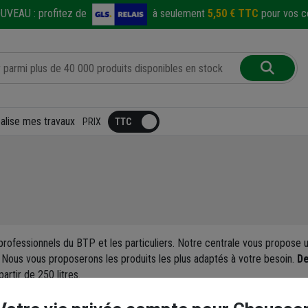
UVEAU :
profitez de
à seulement
5,50 € TTC
pour vos co
éalise mes travaux
PRIX
professionnels du BTP et les particuliers. Notre centrale vous propos
. Nous vous proposerons les produits les plus adaptés à votre besoin.
De
partir de 250 litres.