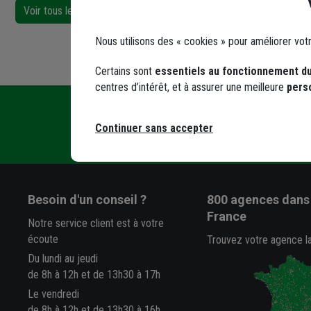
Voir tous les services
Trouver une agence
Nous utilisons des « cookies » pour améliorer vot
Certains sont
essentiels au fonctionnement du
centres d’intérêt, et à assurer une meilleure
pers
Contact
En agence, su
Continuer sans accepter
Écrivez-nous
Besoin d'un conseil ?
800 agences
dans 
France
Notre service client est à votre
écoute
Trouvez votre agence l
Du lundi au jeudi
de 8h à 12h et de 13h30 à 17h
Le vendredi
de 8h à 12h et de 13h30 à 16h