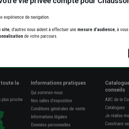
Votre vie privée compte pour Chausso
re expérience de navigation.
 site
, d’autres nous aident à effectuer une
mesure d’audience
, à vou
onnalisation
de votre parcours.
Livraison et retrait
Une questio
r chantier, à domicile, en point
Consultez la FAQ
relais
toute la
Informations pratiques
Catalogue
conseils
Qui sommes-nous
a plus proche
ABC de la Co
Nos salles d'exposition
Catalogues
Conditions générales de vente
Je réalise m
Informations légales
Construire s
Données personnelles