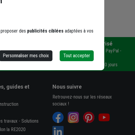
n
s proposer des
publicités ciblées
adaptées à vos
Paiement sécurisé
n ?
Carte bancaire en 1 ou 3 fois - PayPal -
Personnaliser mes choix
Tout accepter
Virement
Mandat administratif - LCR 30 jours
s, guides et
Nous suivre
Retrouvez-nous sur les réseaux
sociaux !
nstruction
es travaux
-
Solutions
elon la RE2020