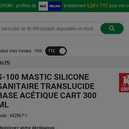
UVEAU :
profitez de
à seulement
5,50 € TTC
pour vos co
éalise mes travaux
PRIX
tic PU
S-100 MASTIC SILICONE
SANITAIRE TRANSLUCIDE
BASE ACÉTIQUE CART 300
ML
ode : 442867-1
hoisissez votre déclinaison :