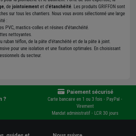
ge
, de
jointoiement
et d'
étanchéité
. Les produits GRIFFON sont
es sur tous les chantiers. Nous vous avons sélectionné une large
té :
les PVC, mastics-colles et résines d'étanchéité.
ettes nettoyantes.
ban téflon, de la pâte d'étanchéité et de la pâte à joint.
ive pour une isolation et une fixation optimales. En choisissant
fessionnels du secteur.
Paiement sécurisé
n ?
Carte bancaire en 1 ou 3 fois - PayPal -
Virement
Mandat administratif - LCR 30 jours
s, guides et
Nous suivre