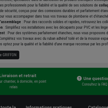
 professionnels pour la fiabilité et la qualité de ses solutions de
colla
 sécurité, conçus pour des connexions durables et parfaitement étanch
r vous accompagner dans tous vos travaux de plomberie et d'étanchéi
 d'assemblage
: Pour des raccords solides et rapides, retrouvez les col
on
: Simplifiez vos installations avec les décapants pour PVC et les ling
ent
: Pour des systèmes parfaitement étanches, nous vous proposons du ru
Complétez vos travaux avec du ruban adhésif toilé et de la mousse expans
s optez pour la qualité et la fiabilité d'une marque reconnue par les pro
que GRIFFON
Livraison et retrait
Une questio
r chantier, à domicile, en point
Consultez la FAQ
relais
toute la
Informations pratiques
Catalogue