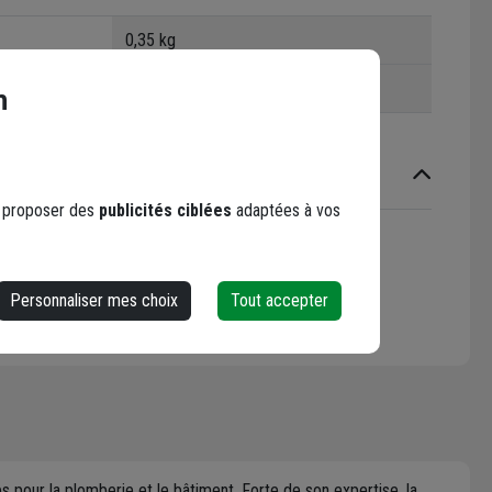
0,35 kg
1249350
n
s proposer des
publicités ciblées
adaptées à vos
ristiques générales
Personnaliser mes choix
Tout accepter
 Sécurité)
 pour la plomberie et le bâtiment. Forte de son expertise, la