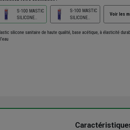
S-100 MASTIC
S-100 MASTIC
Voir les 
SILICONE
SILICONE
SANITAIRE
SANITAIRE
TRANSLUCIDE
BLANC BASE
astic silicone sanitaire de haute qualité, base acétique, à élasticité durab
BASE
ACÉTIQUE
 l’eau
ACÉTIQUE
CART 300 ML
CART 300 ML
Caractéristique