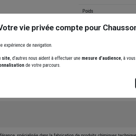
Poids
Code fabricant
Votre vie privée compte pour Chausso
re expérience de navigation.
Documents
 site
, d’autres nous aident à effectuer une
mesure d’audience
, à vou
onnalisation
de votre parcours.
Fiche produit - Caracté
FDS (Fiche Données de
érence, spécialisée dans la fabrication de produits chimiques techniques