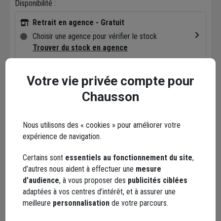
Disponibilité :
Retrait en agence - Gratuit
Choisir une agence pour vérifier le stock
Trouver du stock en agence
Livraison
Votre vie privée compte pour
Livraison disponible selon stock agence
Chausson
Nous utilisons des « cookies » pour améliorer votre
expérience de navigation.
Points forts
Certains sont
essentiels au fonctionnement du site
,
d’autres nous aident à effectuer une
mesure
Description
d’audience
, à vous proposer des
publicités ciblées
adaptées à vos centres d’intérêt, et à assurer une
Caractéristiques
meilleure
personnalisation
de votre parcours.