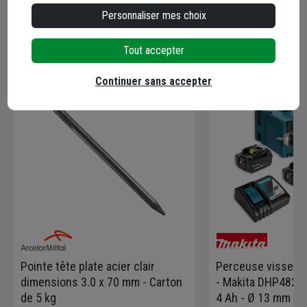
Personnaliser mes choix
En complément
Tout accepter
Continuer sans accepter
Pointe tête plate acier clair
Perceuse visseus
dimensions 3.0 x 70 mm - Carton
- Makita DHP482RM
de 5 kg
4 Ah - Ø 13 mm - 2