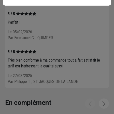
Par Emmanuel C.
, QUIMPER
5 / 5
Parfait !
Le 05/02/2026
Par Emmanuel C.
, QUIMPER
5 / 5
Très bien conforme à ma commande tout a fait satisfait le
tarif est intéressant la qualité aussi
Le 27/03/2025
Par Philippe T.
, ST JACQUES DE LA LANDE
En complément