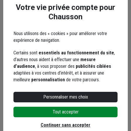
Votre vie privée compte pour
Caractéristiques
Chausson
Nous utilisons des « cookies » pour améliorer votre
Avis clients
expérience de navigation.
Seuls les clients ayant commandé ce produit
peuvent laisser un commentaire
Certains sont
essentiels au fonctionnement du site
,
d’autres nous aident à effectuer une
mesure
5,0
d’audience
, à vous proposer des
publicités ciblées
/ 5
adaptées à vos centres d’intérêt, et à assurer une
meilleure
personnalisation
de votre parcours.
3 avis
Personnaliser mes choix
5 / 5
Tout accepter
Parfait !
Le 05/02/2026
Continuer sans accepter