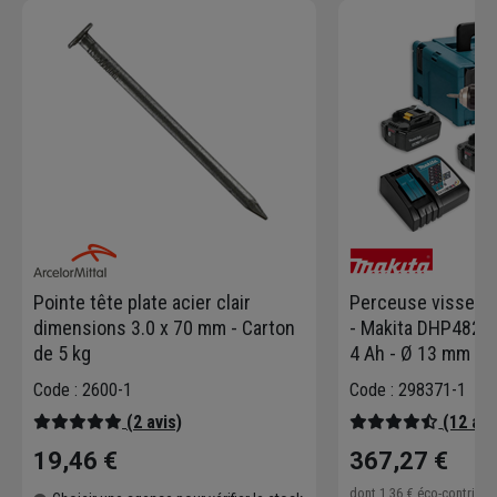
Pointe tête plate acier clair
Perceuse visseus
dimensions 3.0 x 70 mm - Carton
- Makita DHP482RM
de 5 kg
4 Ah - Ø 13 mm - 2
chargeur
Code : 2600-1
Code : 298371-1
(2 avis)
(12 avi
19,46 €
367,27 €
dont
1,36 €
éco-contribu