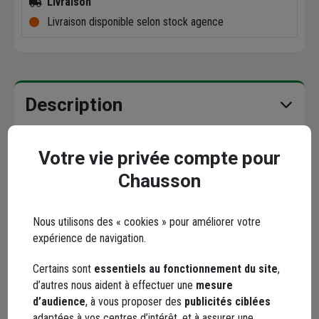
Livraison
Livraison disponible selon stock agence
Description
Caractéristiques
Votre vie privée compte pour
Chausson
Documents
Nous utilisons des « cookies » pour améliorer votre
expérience de navigation.
Marque Robert Thebault
Certains sont
essentiels au fonctionnement du site
,
d’autres nous aident à effectuer une
mesure
d’audience
, à vous proposer des
publicités ciblées
adaptées à vos centres d’intérêt, et à assurer une