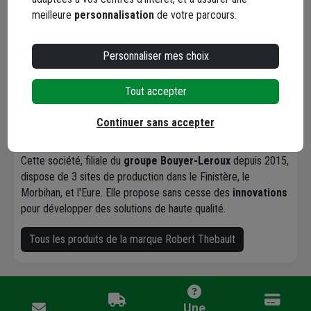
meilleure
personnalisation
de votre parcours.
Spécialiste de la fabrication de
produits en béton
,
Personnaliser mes choix
l'entreprise
Robert Thébault
propose des solutions pour le
Bâtiment, les Travaux Publics, et l'Agriculture.
Tout accepter
Son catalogue, composé de plus de 2000 références,
contient notamment des produits préfabriqués comme des
Continuer sans accepter
éléments d'assainissement non collectif, des boîtes
pluviales, des appuis de fenêtres, des seuils de porte
...
Cette société, filiale du
groupe Bouyer-Leroux
depuis 2015,
dispose de 3 sites de production dans le Finistère, le
Morbihan, et l'Eure. Elle propose sans cesse des
innovations
pour développer des solutions de haute qualité.
Tous les produits de la marque Robert Thebault
Une