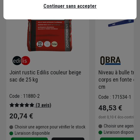
Continuer sans accepter
Joint rustic Edilis couleur beige
Niveau à bulle trap
sac de 25 kg
corps en fonte d'a
cm
Code : 11880-2
Code : 171534-1
(3 avis)
48,53 €
20,74 €
dont
0,10 €
éco-contribu
Choisir une agence p
Choisir une agence pour vérifier le stock
Livraison disponible
Livraison disponible