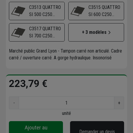
NF:GD.EU
C3513 QUATTRO
C3515 QUATTRO
SI 500 C250
SI 600 C250
NF:GD.EU
NF:GD.EU
C3517 QUATTRO
+ 3 modèles
SI 700 C250
NF:GD.EU
Marché public Grand Lyon - Tampon carré non articulé. Cadre
carré / ouverture carré. A gorge hydraulique. Insonorisé
223,79 €
-
+
unité
Ajouter au
Demander un devis