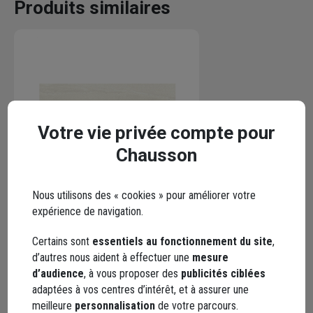
Produits similaires
Votre vie privée compte pour
Chausson
Nous utilisons des « cookies » pour améliorer votre
expérience de navigation.
Carrelage mural salle de bain -
Living Wall - carrelage grand
Certains sont
essentiels au fonctionnement du site
,
format rectifié - 60,0 CM x 20,0
d’autres nous aident à effectuer une
mesure
CM - Bianco
d’audience
, à vous proposer des
publicités ciblées
Code : 422608-3
adaptées à vos centres d’intérêt, et à assurer une
31,21 €
/ m²
meilleure
personnalisation
de votre parcours.