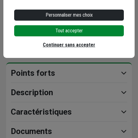
soit
44,94 €
/ boîte
dont
0,02 €
éco-contribution
Personnaliser mes choix
Choisir une agence pour vérifier le stock
Livraison disponible selon stock agence
Tout accepter
Continuer sans accepter
Points forts
Description
Caractéristiques
Documents