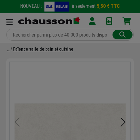
NOUVEAU :
à seulement
5,50 € TTC
Faïence salle de bain et cuisine