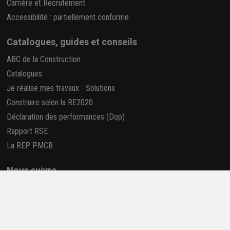
Carrière et Recrutement
Accessibilité : partiellement conforme
Catalogues, guides et conseils
ABC de la Construction
Catalogues
Je réalise mes travaux
-
Solutions
Construire selon la RE2020
Déclaration des performances (Dop)
Rapport RSE
La REP PMCB
Nous suivre
Retrouvez-nous sur les réseaux sociaux !