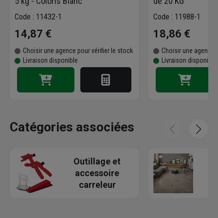
5 kg - Coloris Blanc
de 20 KG
Code : 11432-1
Code : 11988-1
14,87 €
18,86 €
Choisir une agence pour vérifier le stock
Choisir une agence p
Livraison disponible
Livraison disponible
Catégories associées
Outillage et
Ca
accessoire
carreleur