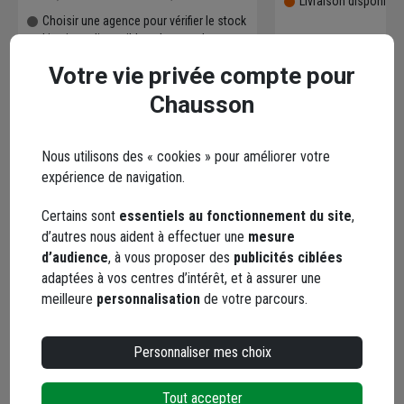
Livraison disponibl
Choisir une agence pour vérifier le stock
Livraison disponible selon stock agence
Votre vie privée compte pour
Chausson
Nous utilisons des « cookies » pour améliorer votre
Points forts
expérience de navigation.
Certains sont
essentiels au fonctionnement du site
,
Description
d’autres nous aident à effectuer une
mesure
d’audience
, à vous proposer des
publicités ciblées
adaptées à vos centres d’intérêt, et à assurer une
Caractéristiques
meilleure
personnalisation
de votre parcours.
Documents
Personnaliser mes choix
Tout accepter