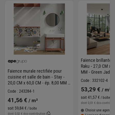
Faïence brillante e
Raku - 27,0 CM x 6
Faïence murale rectifiée pour
MM - Green Jade
cuisine et salle de bain - Stay -
Code : 332102-4
20,0 CM x 60,0 CM - ép. 8,00 MM -
décor Juk Blanc
53,29 €
/ m²
Code : 243284-1
soit
41,57 €
/ boîte
41,56 €
/ m²
dont
0,01 €
éco-contribu
soit
59,84 €
/ boîte
Choisir une agence p
dont
0,02 €
éco-contribution