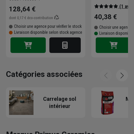
(1 avis
128,64 €
40,38 €
dont
0,17 €
éco-contribution
Choisir une agence pour vérifier le stock
Choisir une agence p
Livraison disponible selon stock agence
Livraison disponible
Catégories associées
Carrelage sol
Mor
intérieur