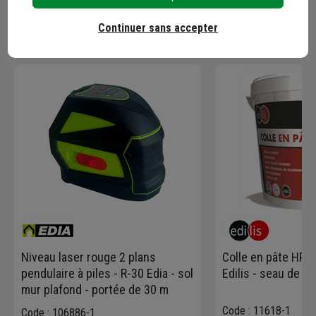
Continuer sans accepter
En complément
Niveau laser rouge 2 plans
Colle en pâte HP p
pendulaire à piles - R-30 Edia - sol
Edilis - seau de 2
mur plafond - portée de 30 m
Code : 11618-1
Code : 106886-1