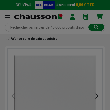
NOUVEAU :
à seulement
5,50 € TTC
Faïence salle de bain et cuisine