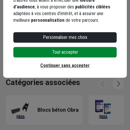
4,00 cm - Gris
4,00 cm - Gris
d’autres nous aident à effectuer une
mesure
d’audience
, à vous proposer des
publicités ciblées
Code : 25934-1
Code : 40814-1
adaptées à vos centres d’intérêt, et à assurer une
23,78 €
9,82 €
meilleure
personnalisation
de votre parcours.
dont
0,11 €
éco-contribution
dont
0,05 €
éco-contribu
Choisir une agence pour vérifier le stock
Choisir une agence p
Personnaliser mes choix
Livraison disponible selon stock agence
Livraison disponibl
Tout accepter
Continuer sans accepter
Catégories associées
M
Blocs béton Obra
bé