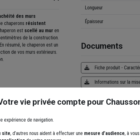
Longueur
nchéité des murs
Épaisseur
 de chaperons
résistent
 chaperon est
scellé au mur
en
centimètres de la construction.
Documents
En résumé, le chaperon est un
tection de vos murs extérieurs.
on.
Fiche produit - Caracté
Informations sur la mis
Votre vie privée compte pour Chausso
re expérience de navigation.
 site
, d’autres nous aident à effectuer une
mesure d’audience
, à vou