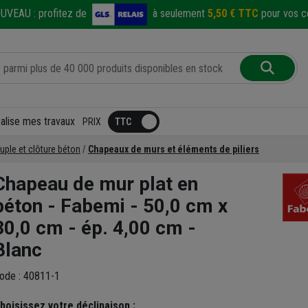
UVEAU :
profitez de
à seulement
5,50 € TTC
pour vos co
éalise mes travaux
PRIX
ouple et clôture béton
Chapeaux de murs et éléments de piliers
Chapeau de mur plat en
béton - Fabemi - 50,0 cm x
30,0 cm - ép. 4,00 cm -
Blanc
ode : 40811-1
hoisissez votre déclinaison :