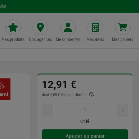
lis
Mes produits
Nos agences
Me connecter
Mes devis
Mes paniers
12,91 €
dont
0,05 €
éco-contribution
-
+
unité
Ajouter au panier