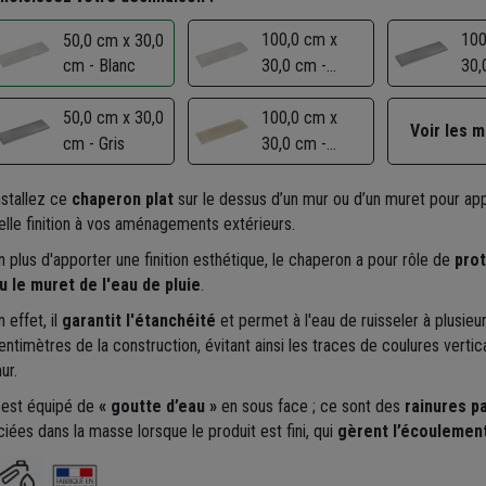
100,0 cm x
100
50,0 cm x 30,0
cm - Blanc
30,0 cm -
30,
Blanc
50,0 cm x 30,0
100,0 cm x
Voir les 
cm - Gris
30,0 cm -
Beige
nstallez ce
chaperon plat
sur le dessus d’un mur ou d’un muret pour ap
elle finition à vos aménagements extérieurs.
n plus d'apporter une finition esthétique, le chaperon a pour rôle de
prot
u le muret de l'eau de pluie
.
n effet, il
garantit l'étanchéité
et permet à l'eau de ruisseler à plusieu
entimètres de la construction, évitant ainsi les traces de coulures vertica
ur.
l est équipé de
« goutte d’eau »
en sous face ; ce sont des
rainures pa
ciées dans la masse lorsque le produit est fini, qui
gèrent l’écoulement