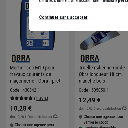
centres d’intérêt, et à assurer une meilleure
pers
Continuer sans accepter
Mortier sec M10 pour
Truelle italienne ronde
travaux courants de
Obra longueur 18 cm
maçonnerie - Obra - prêt à
manche bois
gâcher - sac de 25 kg
Code : 430342-1
Code : 505050-1
(1 avis)
12,49 €
10,28 €
dont
0,02 €
éco-contribution
Choisir une agence pour
dont
0,28 €
éco-contribution
vérifier le stock
Choisir une agence pour
Livraison disponible