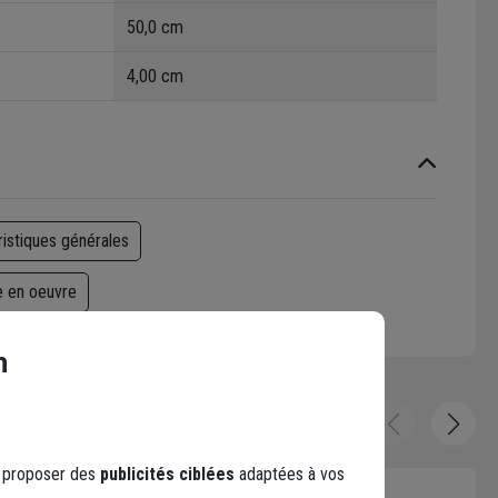
50,0 cm
4,00 cm
ristiques générales
e en oeuvre
n
s proposer des
publicités ciblées
adaptées à vos