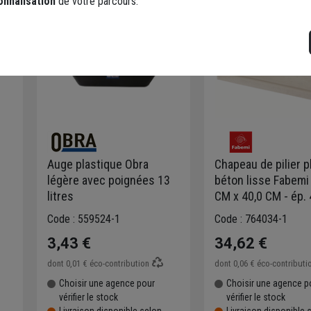
onnalisation
de votre parcours.
Auge plastique Obra
Chapeau de pilier p
légère avec poignées 13
béton lisse Fabemi 
litres
CM x 40,0 CM - ép. 
CM - Blanc
Code : 559524-1
Code : 764034-1
3,43 €
34,62 €
dont
0,01 €
éco-contribution
dont
0,06 €
éco-contributi
Choisir une agence pour
Choisir une agence p
vérifier le stock
vérifier le stock
Livraison disponible selon
Livraison disponible 