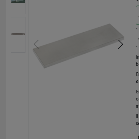
I
b
E
o
E
c
m
I
s