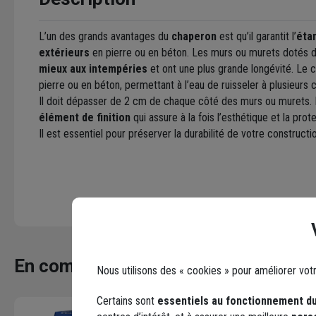
L’un des grands avantages du
chaperon
est qu’il garantit l’
éta
extérieurs
en pierre ou en béton. Les murs ou murets dotés
mieux aux intempéries
et ont une plus grande longévité. Le
pierre ou en béton, permettant à l’eau de ruisseler à plusieurs 
Il doit dépasser de 2 cm de chaque côté des murs ou murets. 
élément de finition
qui assure à la fois l’esthétique et la pro
Il est essentiel pour préserver la durabilité de votre constructi
En complément
Nous utilisons des « cookies » pour améliorer vot
Certains sont
essentiels au fonctionnement du