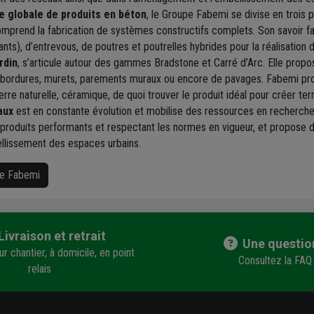
e globale de produits en béton
, le Groupe Fabemi se divise en trois p
mprend la fabrication de systèmes constructifs complets. Son savoir fair
lants), d’entrevous, de poutres et poutrelles hybrides pour la réalisation
rdin
, s’articule autour des gammes Bradstone et Carré d’Arc. Elle prop
 bordures, murets, parements muraux ou encore de pavages. Fabemi prop
erre naturelle, céramique, de quoi trouver le produit idéal pour créer ter
aux
est en constante évolution et mobilise des ressources en recherche
 produits performants et respectant les normes en vigueur, et propose 
lissement des espaces urbains.
ue Fabemi
Livraison et retrait
Une questio
r chantier, à domicile, en point
Consultez la FAQ
relais