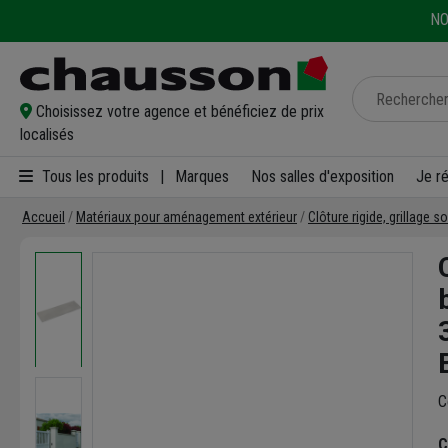
NO
Choisissez votre agence et bénéficiez de prix
localisés
Tous les produits
|
Marques
Nos salles d'exposition
Je r
Accueil
Matériaux pour aménagement extérieur
Clôture rigide, grillage s
C
C