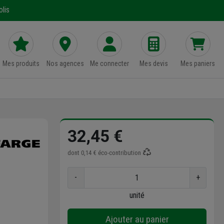
lis
Mes produits
Nos agences
Me connecter
Mes devis
Mes paniers
32,45 €
dont
0,14 €
éco-contribution
-
+
unité
Ajouter au panier