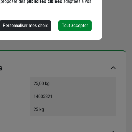
s proposer des
publicités ciblées
adaptées à vos
Personnaliser mes choix
Tout accepter
s
25,00 kg
14005821
25 kg