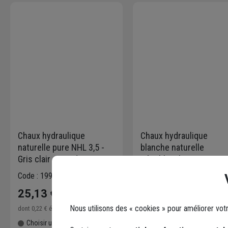
Chaux hydraulique
Chaux hydraulique
naturelle pure NHL 3,5 -
blanche naturelle
Gris clair - Sac de 35 KG
Rénoblanche NHL3,5
Calcia - Sac de 35 kg
Code : 199522-1
Code : 199527-1
25,13 €
34,21 €
Nous utilisons des « cookies » pour améliorer vot
dont
0,22 €
éco-contribution
dont
0,22 €
éco-contribution
Choisir une agence pour
Choisir une agence pour