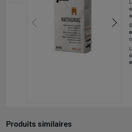
L
n
a
E
m
c
L
d
m
Produits similaires