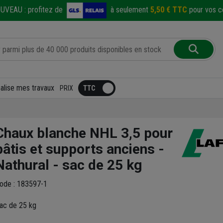
UVEAU :
profitez de
à seulement
5,50 € TTC
pour vos co
éalise mes travaux
PRIX
Chaux blanche NHL 3,5 pour
bâtis et supports anciens -
Nathural - sac de 25 kg
ode : 183597-1
ac de 25 kg