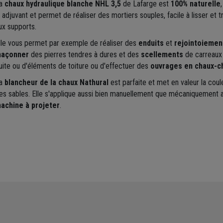
a
chaux hydraulique blanche NHL 3,5
de Lafarge est
100% naturelle
i adjuvant et permet de réaliser des mortiers souples, facile à lisser et 
ux supports.
lle vous permet par exemple de réaliser des
enduits
et
rejointoiemen
açonner
des pierres tendres à dures et des
scellements
de carreaux 
uite ou d'éléments de toiture ou d'effectuer des
ouvrages en chaux-c
a
blancheur de la chaux Nathural
est parfaite et met en valeur la coul
es sables. Elle s'applique aussi bien manuellement que mécaniquement 
achine à projeter
.