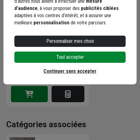
d’autres nous aident à effectuer une
mesure
d’audience
, à vous proposer des
publicités ciblées
adaptées à vos centres d’intérêt, et à assurer une
Malaxeur électrique 1400W - Edia
meilleure
personnalisation
de votre parcours.
- Livré avec une pale filetage M14
et 2 charbons supplémentaires
Personnaliser mes choix
Code : 756191-1
106,58 €
Tout accepter
dont
0,50 €
éco-contribution
Continuer sans accepter
Choisir une agence pour vérifier le stock
Livraison disponible selon stock agence
Catégories associées