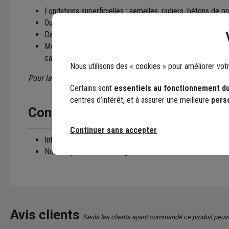
Fondations superficielles : semelles, radiers, bétons de p
Ouvrages béton de structure : poteaux, poutres, chaînages
Dallage en béton : planchers, dalles sur terre-plein
Montage de blocs béton par temps froid, chapes non rev
carrelage, gobetis sur blocs béton et briques
Nous utilisons des « cookies » pour améliorer vot
Pour la composition et les résistances mécaniques, voir la fi
Certains sont
essentiels au fonctionnement du
centres d’intérêt, et à assurer une meilleure
pers
Conseils d'utilisation
Continuer sans accepter
Interdit pour la pose de tuiles et le montage de pierres t
Non adapté aux milieux agressifs
Avis clients
Seuls les clients ayant commandé ce produit peuv