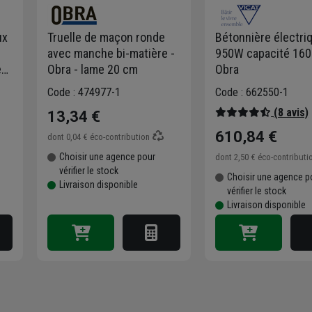
ux
Truelle de maçon ronde
Bétonnière électri
avec manche bi-matière -
950W capacité 160
e
Obra - lame 20 cm
Obra
Code : 474977-1
Code : 662550-1
(8 avis)
13,34 €
610,84 €
dont
0,04 €
éco-contribution
Choisir une agence pour
dont
2,50 €
éco-contributi
vérifier le stock
Choisir une agence p
Livraison disponible
vérifier le stock
Livraison disponible