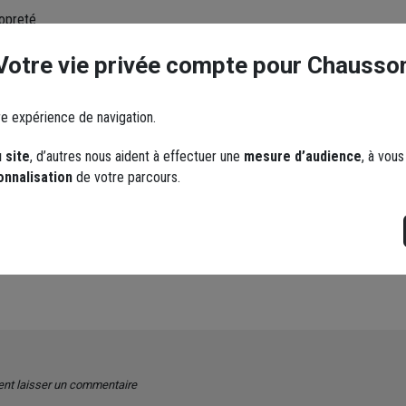
ropreté
, murs banchés, etc...
Votre vie privée compte pour Chausso
êtues, scellement de
re expérience de navigation.
che technique.
 site
, d’autres nous aident à effectuer une
mesure d’audience
, à vou
onnalisation
de votre parcours.
endres
ent laisser un commentaire