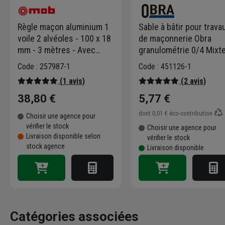
Règle maçon aluminium 1
Sable à bâtir pour trava
voile 2 alvéoles - 100 x 18
de maçonnerie Obra
mm - 3 mètres - Avec
granulométrie 0/4 Mixt
embouts plastiques
sac de 35 kg
Code : 257987-1
Code : 451126-1
(1 avis)
(2 avis)
38,80 €
5,77 €
dont
0,01 €
éco-contribution
Choisir une agence pour
vérifier le stock
Choisir une agence pour
Livraison disponible selon
vérifier le stock
stock agence
Livraison disponible
Catégories associées