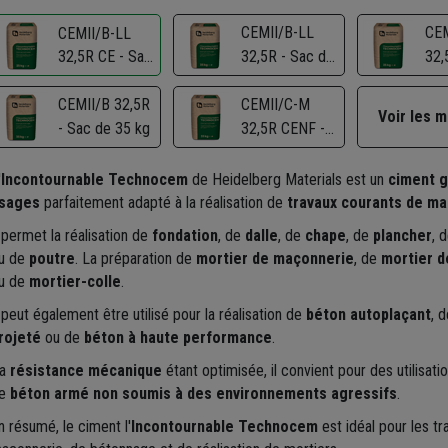
CEMII/B-LL
CEM
CEMII/B-LL
32,5R CE - Sac
32,5R - Sac de
32,
de 25 kg
35 kg
25 
CEMII/B 32,5R
CEMII/C-M
Voir les 
- Sac de 35 kg
32,5R CENF -
Sac de 35 kg
'
Incontournable Technocem
de Heidelberg Materials est un
ciment g
sages
parfaitement adapté à la réalisation de
travaux courants de m
l permet la réalisation de
fondation
, de
dalle
, de
chape
, de
plancher
, 
u de
poutre
. La préparation de
mortier de maçonnerie
, de
mortier d
u de
mortier-colle
.
l peut également être utilisé pour la réalisation de
béton autoplaçant
, 
rojeté
ou de
béton à haute performance
.
a
résistance mécanique
étant optimisée, il convient pour des utilisat
e
béton armé non soumis à des environnements agressifs
.
n résumé, le ciment l'
Incontournable Technocem
est idéal pour les tr