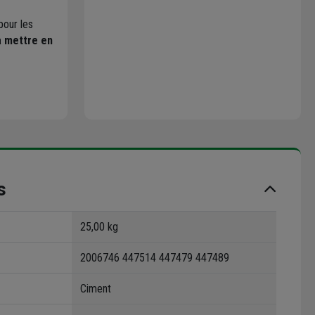
pour les
 à mettre en
s
25,00 kg
2006746
447514
447479
447489
Ciment