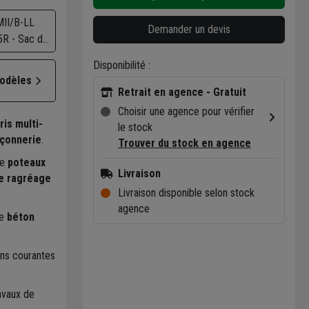
II/B-LL
Demander un devis
5R - Sac de
kg
Disponibilité :
modèles
Retrait en agence - Gratuit
Choisir une agence pour vérifier
ris multi-
le stock
açonnerie
.
Trouver du stock en agence
de
poteaux
Livraison
e ragréage
Livraison disponible selon stock
agence
de
béton
ions courantes
avaux de