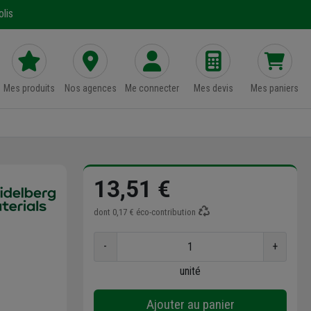
lis
Mes produits
Nos agences
Me connecter
Mes devis
Mes paniers
13,51 €
dont
0,17 €
éco-contribution
-
+
unité
Ajouter au panier