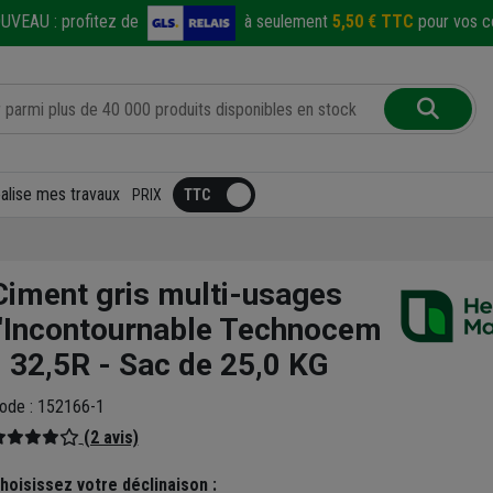
UVEAU :
profitez de
à seulement
5,50 € TTC
pour vos co
éalise mes travaux
PRIX
Ciment gris multi-usages
l'Incontournable Technocem
- 32,5R - Sac de 25,0 KG
ode : 152166-1
(2 avis)
hoisissez votre déclinaison :