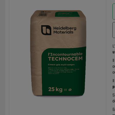
L
u
I
o
o
I
p
S
d
E