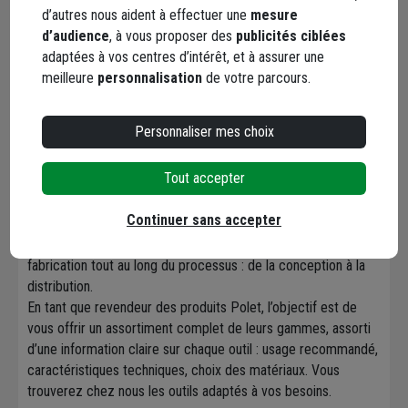
produit est pensé pour répondre à des exigences de
d’autres nous aident à effectuer une
mesure
robustesse, de durabilité et d’ergonomie, afin d’assurer des
d’audience
, à vous proposer des
publicités ciblées
performances constantes dans des conditions d’usage
adaptées à vos centres d’intérêt, et à assurer une
variées.
meilleure
personnalisation
de votre parcours.
Les gammes proposées par Polet couvrent un large spectre
d’applications : outillage pour travaux lourds comme les
Personnaliser mes choix
chantiers de construction, pour usages domestiques de
jardinage ainsi que pour des tâches industrielles spécialisées.
Tout accepter
Les matériaux sont sélectionnés avec soin, les pièces
forgées ou moulées selon les nécessités du produit, et les
Continuer sans accepter
finitions réalisées pour garantir longévité et confort
d’utilisation. L’entreprise met l’accent sur la qualité de
fabrication tout au long du processus : de la conception à la
distribution.
En tant que revendeur des produits Polet, l’objectif est de
vous offrir un assortiment complet de leurs gammes, assorti
d’une information claire sur chaque outil : usage recommandé,
caractéristiques techniques, choix des matériaux. Vous
trouverez chez nous les outils adaptés à vos besoins.