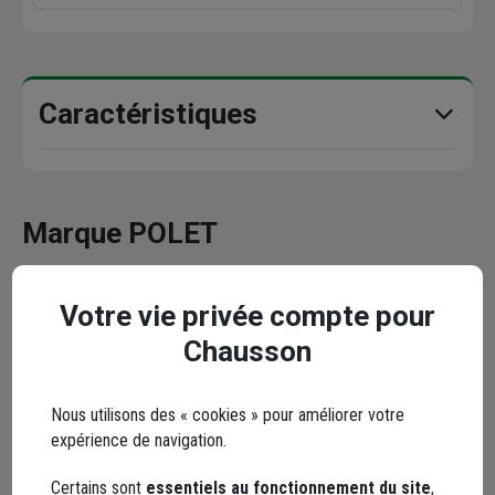
Caractéristiques
Marque POLET
Votre vie privée compte pour
Chausson
Polet est une entreprise belge reconnue depuis plus de 150
ans dans la fabrication d’outillage destiné aux secteurs du
Nous utilisons des « cookies » pour améliorer votre
jardinage, de la construction et de l’industrie. Basée à
expérience de navigation.
Ardooie, elle développe des bêches, pelles, manches,
accessoires, et d’autres matériels d’usage manuel. Chaque
Certains sont
essentiels au fonctionnement du site
,