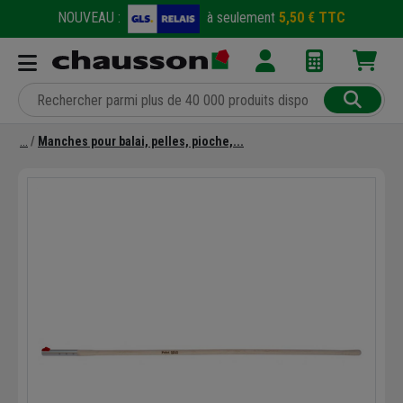
NOUVEAU :
à seulement
5,50 € TTC
Manches pour balai, pelles, pioche,...