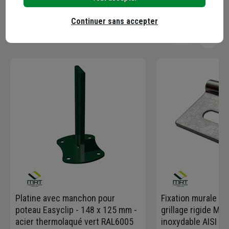
Continuer sans accepter
En complément
Platine avec manchon pour
Fixation murale p
poteau Easyclip - 148 x 125 mm -
grillage rigide Mor
acier thermolaqué vert RAL6005
inoxydable AISI 30