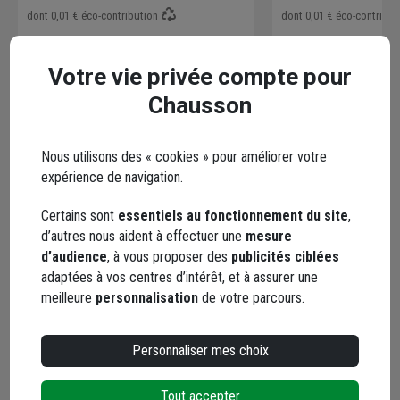
dont
0,01 €
éco-contribution
dont
0,01 €
éco-contribu
Choisir une agence pour vérifier le stock
Choisir une agence p
Livraison disponible selon stock agence
Livraison disponibl
Votre vie privée compte pour
Chausson
Nous utilisons des « cookies » pour améliorer votre
expérience de navigation.
Points forts
Certains sont
essentiels au fonctionnement du site
,
d’autres nous aident à effectuer une
mesure
Description
d’audience
, à vous proposer des
publicités ciblées
adaptées à vos centres d’intérêt, et à assurer une
meilleure
personnalisation
de votre parcours.
Conseils d'utilisation
Personnaliser mes choix
Caractéristiques
Tout accepter