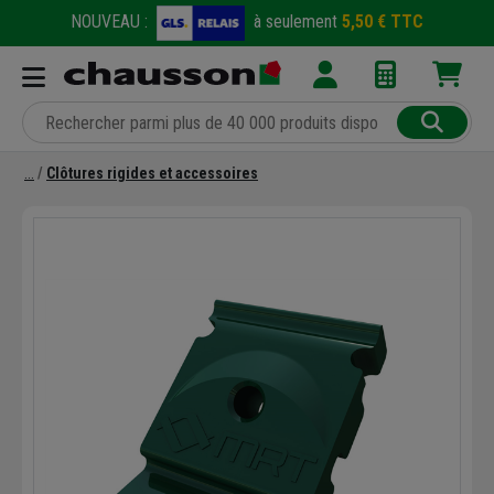
NOUVEAU :
à seulement
5,50 € TTC
Clôtures rigides et accessoires