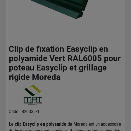
Clip de fixation Easyclip en
polyamide Vert RAL6005 pour
poteau Easyclip et grillage
rigide Moreda
Code : 820335-1
Le
clip Easyclip en polyamide
de Moreda est un accessoire
de fixation conçu pour simplifier et sécuriser l'installation des