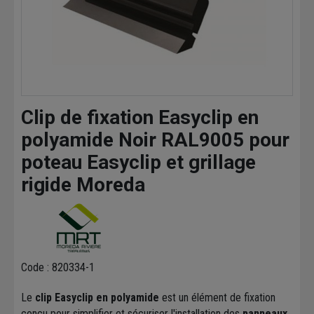
Clip de fixation Easyclip en
polyamide Noir RAL9005 pour
poteau Easyclip et grillage
rigide Moreda
Code : 820334-1
Le
clip Easyclip en polyamide
est un élément de fixation
conçu pour simplifier et sécuriser l'installation des
panneaux