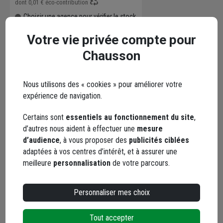
dont
0,01 €
éco-contribution
Choisir une agence pour vérifier le stock
Livraison disponible selon stock agence
Votre vie privée compte pour
Chausson
Nous utilisons des « cookies » pour améliorer votre
expérience de navigation.
Points forts
Certains sont
essentiels au fonctionnement du site
,
d’autres nous aident à effectuer une
mesure
Description
d’audience
, à vous proposer des
publicités ciblées
adaptées à vos centres d’intérêt, et à assurer une
meilleure
personnalisation
de votre parcours.
Conseils d'utilisation
Personnaliser mes choix
Caractéristiques
Tout accepter