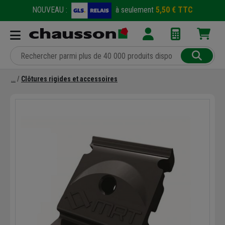
NOUVEAU :
à seulement
5,50 € TTC
Clôtures rigides et accessoires