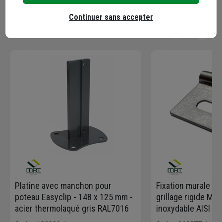
Continuer sans accepter
En complément
Platine avec manchon pour
Fixation murale p
poteau Easyclip - 148 x 125 mm -
grillage rigide Mor
acier thermolaqué gris RAL7016
inoxydable AISI 30
10 pièces