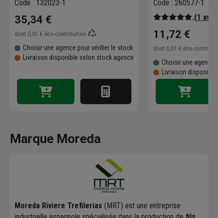
Code : 132023-1
Code : 260577-1
(1 avis
35,34 €
11,72 €
dont
0,01 €
éco-contribution
Choisir une agence pour vérifier le stock
dont
0,01 €
éco-contribu
Livraison disponible selon stock agence
Choisir une agence p
Livraison disponibl
Marque Moreda
Moreda Riviere Trefilerias
(MRT) est une entreprise
industrielle espagnole spécialisée dans la production de
fils