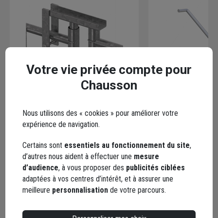
Votre vie privée compte pour
Chausson
Nous utilisons des « cookies » pour améliorer votre
Gond de charnière pour portail et
Crayon pour jambe
expérience de navigation.
portillon de chantier - Longueur
Heras - Longueur
230 mm - Heras
Diamètre 20 mm - 
Certains sont
essentiels au fonctionnement du site
,
d’autres nous aident à effectuer une
mesure
Code : 112814-1
Code : 195290-1
d’audience
, à vous proposer des
publicités ciblées
(2 avis)
11,36 €
adaptées à vos centres d’intérêt, et à assurer une
15,78 €
meilleure
personnalisation
de votre parcours.
Choisir une agence p
Livraison disponibl
Choisir une agence pour vérifier le stock
Livraison disponible selon stock agence