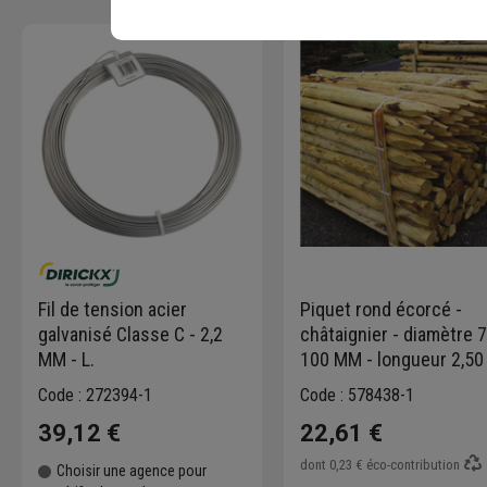
Fil de tension acier
Piquet rond écorcé -
galvanisé Classe C - 2,2
châtaignier - diamètre 
MM - L.
100 MM - longueur 2,50
Code : 272394-1
Code : 578438-1
39,12 €
22,61 €
dont
0,23 €
éco-contribution
Choisir une agence pour