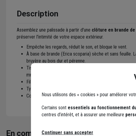
Description
Assemblez une palissade à partir d'une
clôture en brande de
préserver l'intimité de votre espace extérieur.
Empêche les regards, réduit le son, et bloque le vent.
À base de brande (Erica scoparia) sèche et sans feuille. 
bruyère au bois dur et pérenne.
Tissage manuel avec du fil de fer galvanisé de 2,44 mm d
mm en parement.
Fil de tension tous les 250 mm.
Type D15 (densité la plus élevée de la gamme) : 15 kg ga
Nous utilisons des « cookies » pour améliorer vot
Compressée de 60 à 75 mm d'épaisseur.
Certains sont
essentiels au fonctionnement du
centres d’intérêt, et à assurer une meilleure
pers
En complément
Continuer sans accepter