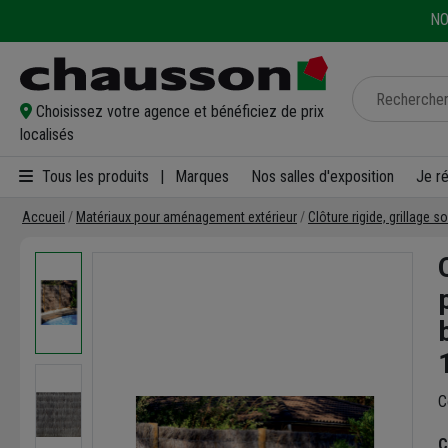
NO
Choisissez votre agence et bénéficiez de prix
localisés
Tous les produits
|
Marques
Nos salles d'exposition
Je r
Accueil
Matériaux pour aménagement extérieur
Clôture rigide, grillage s
C
C