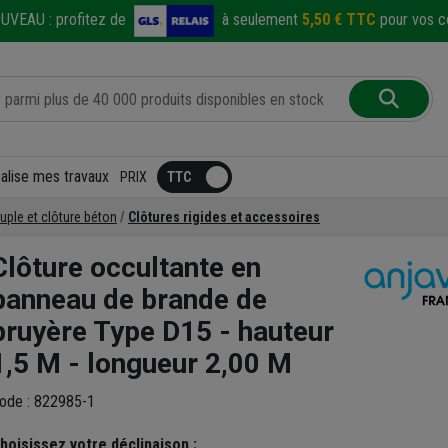
UVEAU :
profitez de
à seulement
5,50 € TTC
pour vos co
éalise mes travaux
PRIX
ouple et clôture béton
Clôtures rigides et accessoires
Clôture occultante en
panneau de brande de
bruyère Type D15 - hauteur
1,5 M - longueur 2,00 M
ode : 822985-1
hoisissez votre déclinaison :