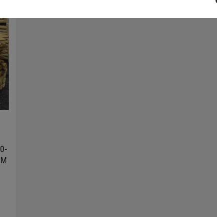
70-
 M