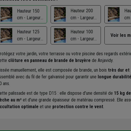
Hauteur 200
Hau
Hauteur 150
cm - Largeur
cm - Largeur
cm 
200 cm
200 cm
20
Hauteur 125
Hauteur 100
Voir les 
cm - Largeur
cm - Largeur
200 cm
200 cm
rotégez votre jardin, votre terrasse ou votre piscine des regards extéri
ette
clôture en panneau de brande de bruyère
de Anjavidy.
issée manuellement, elle est composée de brande, un bois
très dur et
ssemblé avec du fil de fer galvanisé pour garantir une
longue durabilit
0 ans.
ette palissade est de type D15 : elle dispose d'une densité de
15 kg de
èche au m²
et d'une grande épaisseur de matériau compressé. Elle assu
ccultation optimale
et une
protection contre le vent
.