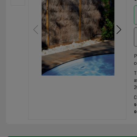
P
c
T
a
2
C
s
o