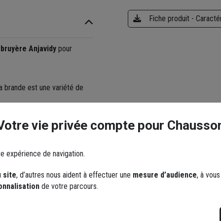
Fiche produit - Caracté
 bruyère Anjavidy
pour
La brande est une variété de
e diamètre en trame et de 1,6
Votre vie privée compte pour Chausso
rantie au m².
re expérience de navigation.
 site
, d’autres nous aident à effectuer une
mesure d’audience
, à vou
onnalisation
de votre parcours.