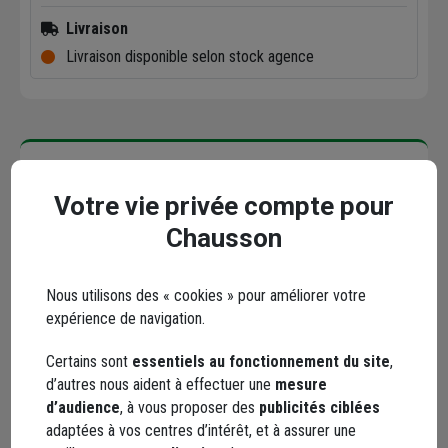
Livraison
Livraison disponible selon stock agence
Caractéristiques
Votre vie privée compte pour
Chausson
Marque ATE
Nous utilisons des « cookies » pour améliorer votre
expérience de navigation.
Certains sont
essentiels au fonctionnement du site
,
d’autres nous aident à effectuer une
mesure
d’audience
, à vous proposer des
publicités ciblées
ATE
est une entreprise française spécialisée dans
adaptées à vos centres d’intérêt, et à assurer une
l'
évacuation, le drainage, l'infiltration et la gestion des