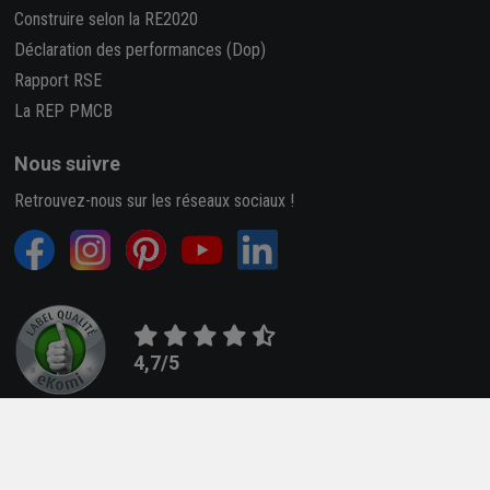
Construire selon la RE2020
Déclaration des performances (Dop)
Rapport RSE
La REP PMCB
Nous suivre
Retrouvez-nous sur les réseaux sociaux !
4,7/5