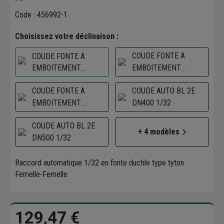
Code : 456992-1
Choisissez votre déclinaison :
COUDE FONTE A
COUDE FONTE A
EMBOITEMENT
EMBOITEMENT
AUTOMATIQUE NU DN
AUTOMATIQUE NU DN
100, 1/32
COUDE FONTE A
COUDE AUTO BL 2E
80, 1/32
EMBOITEMENT
DN400 1/32
AUTOMATIQUE NU DN
COUDE AUTO BL 2E
125, 1/32
+ 4 modèles
DN500 1/32
Raccord automatique 1/32 en fonte ductile type tyton
Femelle-Femelle
129,47 €