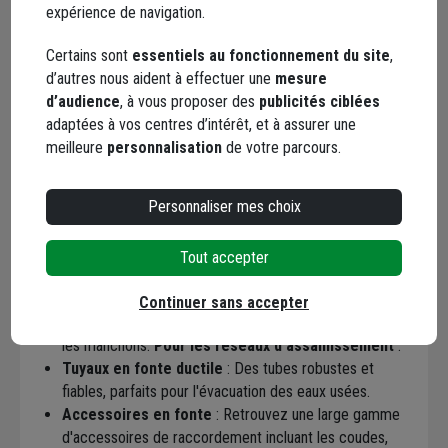
l'eau. Les produits Electrosteel sont conçus pour résister aux
expérience de navigation.
contraintes les plus rudes, garantissant la performance et la
longévité des
réseaux d'eau potable
et d'
assainissement
Certains sont
essentiels au fonctionnement du site
,
à travers le monde. Chez Chausson Matériaux, nous avons
d’autres nous aident à effectuer une
mesure
choisi une gamme de produits Electrosteel pour la
d’audience
, à vous proposer des
publicités ciblées
construction et l'entretien de vos réseaux.
Pour l'adduction
adaptées à vos centres d’intérêt, et à assurer une
d'eau potable
:
meilleure
personnalisation
de votre parcours.
Tuyaux en fonte ductile Electrofresh
: Spécialement
conçus pour les réseaux d'eau potable, ces tuyaux sont
Personnaliser mes choix
disponibles en différentes classes de pression (Classe
40, 50 et 64) pour s'adapter à toutes vos contraintes
techniques.
Tout accepter
Accessoires en fonte ductile
: Pour un raccordement
parfait, nous proposons une sélection complète de
Continuer sans accepter
pièces en fonte comme les coudes, les Té, les brides et
les manchons.
Pour les réseaux d'assainissement
:
Tuyaux en fonte ductile
: Des tubes robustes et
fiables, parfaits pour l'évacuation des eaux usées.
Accessoires en fonte
: Retrouvez une large gamme
d'accessoires de raccordement incluant les coudes,