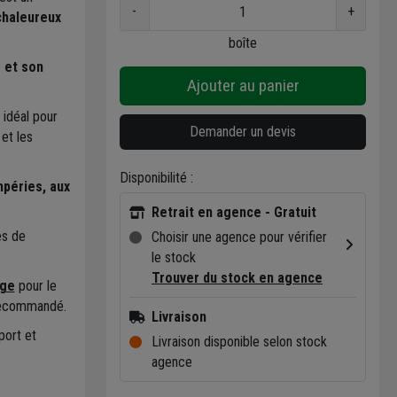
-
+
chaleureux
boîte
é et son
Ajouter au panier
 idéal pour
Demander un devis
et les
Disponibilité :
mpéries, aux
Retrait en agence - Gratuit
es de
Choisir une agence pour vérifier
le stock
Trouver du stock en agence
uge
pour le
 recommandé.
Livraison
port et
Livraison disponible selon stock
agence