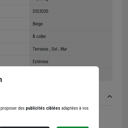
DIS3030
Beige
À coller
Terrasse , Sol , Mur
Extérieur
1,20 cm
n
s proposer des
publicités ciblées
adaptées à vos
e en oeuvre