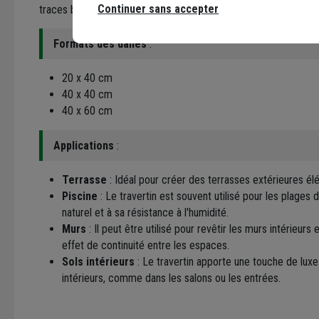
Continuer sans accepter
traces blanches.
Formats des dalles
:
20 x 40 cm
40 x 40 cm
40 x 60 cm
Applications
:
Terrasse
: Idéal pour créer des terrasses extérieures él
Piscine
: Le travertin est souvent utilisé pour les plages
naturel et à sa résistance à l'humidité.
Murs
: Il peut être utilisé pour revêtir les murs intérieurs 
effet de continuité entre les espaces.
Sols intérieurs
: Le travertin apporte une touche de luxe 
intérieurs, comme dans les salons ou les entrées.