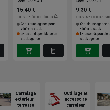
Code : 233594-1
Code : 233682-1
polyamide - 28 x 12 cm
- 530 g
15,40 €
9,30 €
dont
0,01 €
éco-contribution
dont
0,06 €
éco-contributi
Choisir une agence pour
Choisir une agence p
vérifier le stock
vérifier le stock
Livraison disponible selon
Livraison disponible 
stock agence
stock agence
Carrelage
Outillage et
extérieur -
accessoire
terrasse
carreleur