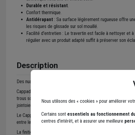
Durable et résistant
.
Confort thermique.
Antidérapant
: Sa surface légèrement rugueuse offre un
les risques de glissade sur sol mouillé.
Facilité d'entretien : Le travertin est facile à nettoyer et 
régulier avec un produit adapté suffit à préserver son écla
Description
Des nuances de beige et de noisette sont possibles dans un mê
Cappadoce Mix est une roche d'origine sédimentaire. Dans la fi
trous sont la caractéristique normale du produit. En effet, ils 
Nous utilisons des « cookies » pour améliorer vot
jointoiement.
Certains sont
essentiels au fonctionnement du
Le Cappadoce Mix est une sélection nuancée sans trous traver
centres d’intérêt, et à assurer une meilleure
pers
entre les beige, les marron et les gris.
La finition vieillie épaufre les bords des dalles et marque légè