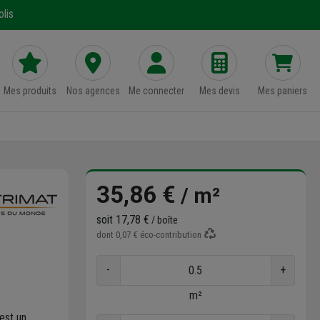
lis
Mes produits
Nos agences
Me connecter
Mes devis
Mes paniers
35,86 €
/ m²
soit
17,78 €
/ boîte
dont
0,07 €
éco-contribution
-
+
m²
est un