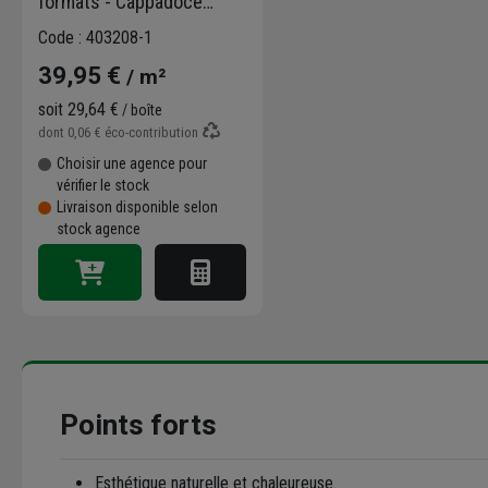
formats - Cappadoce
Classic - ép. 1,20 cm
Code : 403208-1
39,95 €
/ m²
soit
29,64 €
/ boîte
dont
0,06 €
éco-contribution
Choisir une agence pour
vérifier le stock
Livraison disponible selon
stock agence
Points forts
Esthétique naturelle et chaleureuse.