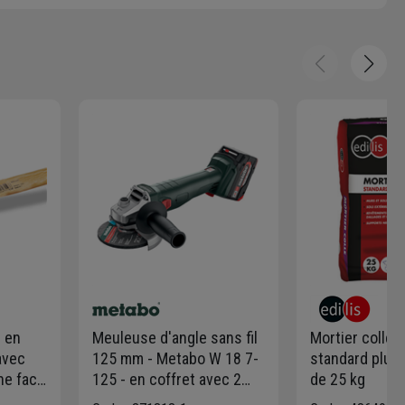
r en
Meuleuse d'angle sans fil
Mortier colle E
avec
125 mm - Metabo W 18 7-
standard plus 
ne face
125 - en coffret avec 2
de 25 kg
e 65 mm
batteries 18V 4 Ah et