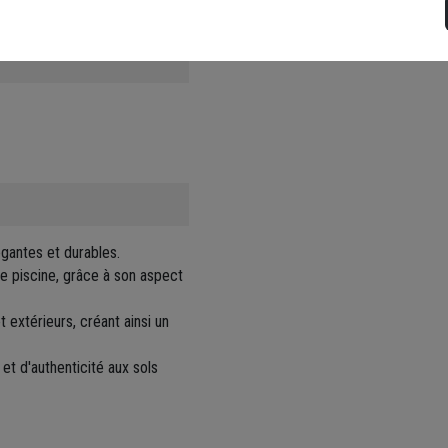
Fiche produit - Caracté
égantes et durables.
 de piscine, grâce à son aspect
et extérieurs, créant ainsi un
et d'authenticité aux sols