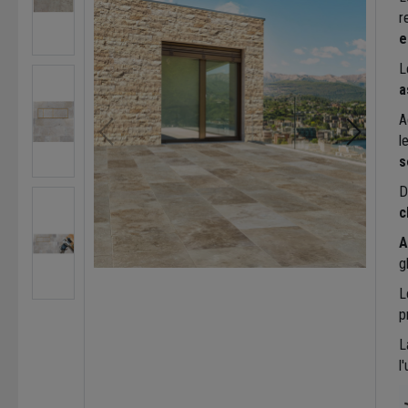
r
e
L
a
A
l
s
D
c
A
g
L
p
L
l