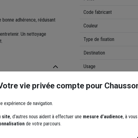
Code fabricant
e bonne adhérence, réduisant
Couleur
à entretenir. Un nettoyage
Type de fixation
t.
Destination
Usage
Épaisseur
me et seul lot.
Votre vie privée compte pour Chausso
nition « Tumbled », des petits
seront rebouchés après le
Documents
re expérience de navigation.
 site
, d’autres nous aident à effectuer une
mesure d’audience
, à vou
sants, sa nuance est comprise
onnalisation
de votre parcours.
Informations sur la mis
rement la surface de petites