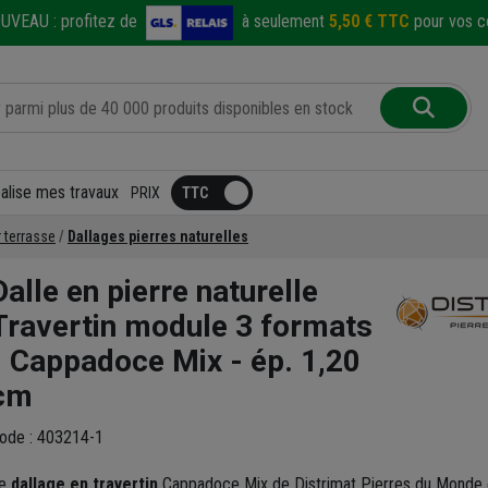
UVEAU :
profitez de
à seulement
5,50 € TTC
pour vos co
éalise mes travaux
PRIX
r terrasse
Dallages pierres naturelles
Dalle en pierre naturelle
Travertin module 3 formats
- Cappadoce Mix - ép. 1,20
cm
ode : 403214-1
e
dallage en travertin
Cappadoce Mix de Distrimat Pierres du Monde 