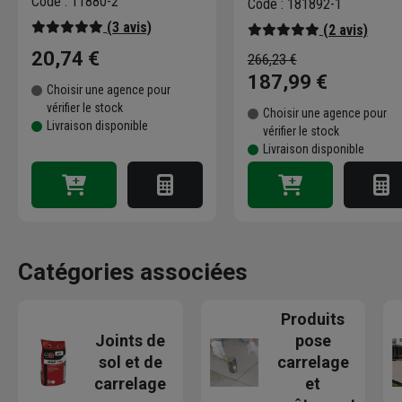
Code : 11880-2
Code : 181892-1
(3 avis)
(2 avis)
20,74 €
266,23 €
187,99 €
Choisir une agence pour
vérifier le stock
Choisir une agence pour
Livraison disponible
vérifier le stock
Livraison disponible
Catégories associées
Produits
Joints de
pose
sol et de
carrelage
carrelage
et