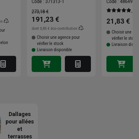
Code : 371313-1
Code : 486499-1
chargeur
(1 
273,18 €
191,23 €
21,83 €
on
dont
0,85 €
éco-contribution
our
Choisir une ag
Choisir une agence pour
vérifier le stock
selon
vérifier le stock
Livraison dispo
Livraison disponible
Dallages
pour allées
et
terrasses