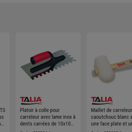
 TS
Platoir à colle pour
Maillet de carreleu
us
carreleur avec lame inox à
caoutchouc blanc 
n
dents carrées de 10x10
une face plate et u
mm et poignée en
bombée - diamètr