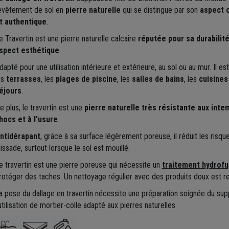
evêtement de sol en
pierre naturelle
qui se distingue par son
aspect 
t authentique
.
e Travertin est une pierre naturelle calcaire
réputée pour sa durabilit
spect esthétique
.
dapté pour une utilisation intérieure et extérieure, au sol ou au mur. Il est
es
terrasses
, les
plages de piscine
, les
salles de bains
, les
cuisines
éjours
.
e plus, le travertin est une
pierre naturelle très résistante aux inte
hocs et à l'usure
.
ntidérapant
, grâce à sa surface légèrement poreuse, il réduit les risqu
lissade, surtout lorsque le sol est mouillé.
e travertin est une pierre poreuse qui nécessite un
traitement hydrof
rotéger des taches. Un nettoyage régulier avec des produits doux est
a pose du dallage en travertin nécessite une préparation soignée du sup
'utilisation de mortier-colle adapté aux pierres naturelles.