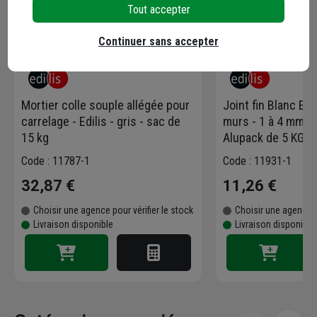
Tout accepter
Continuer sans accepter
Mortier colle souple allégée pour
Joint fin Blanc Edi
carrelage - Edilis - gris - sac de
murs - 1 à 4 mm de
15 kg
Alupack de 5 KG
Code : 11787-1
Code : 11931-1
32,87 €
11,26 €
Choisir une agence pour vérifier le stock
Choisir une agence p
Livraison disponible
Livraison disponible