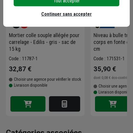
Tout accepter
Continuer sans accepter
Mortier colle souple allégée pour
Niveau à bulle trap
carrelage - Edilis - gris - sac de
corps en fonte d'a
15 kg
cm
Code : 11787-1
Code : 171531-1
32,87 €
35,90 €
dont
0,08 €
éco-contribu
Choisir une agence pour vérifier le stock
Livraison disponible
Choisir une agence p
Livraison disponible
Catégories associées