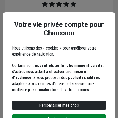
5 / 5
Votre vie privée compte pour
bon rapport qualité/prix, conformité à la fiche produit
Chausson
Le 05/03/2026
Par Jocelyne P.
, VIELMANAY
Nous utilisons des « cookies » pour améliorer votre
expérience de navigation.
En complément
Certains sont
essentiels au fonctionnement du site
,
d’autres nous aident à effectuer une
mesure
d’audience
, à vous proposer des
publicités ciblées
adaptées à vos centres d’intérêt, et à assurer une
meilleure
personnalisation
de votre parcours.
Personnaliser mes choix