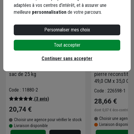
adaptées à vos centres d’intérêt, et à assurer une
meilleure
personnalisation
de votre parcours.
Personnaliser mes choix
Tout accepter
Continuer sans accepter
Joint rustic Edilis couleur beige
Chapeau de mur R
sac de 25 kg
pierre reconstituée
49,0 CM x 35,0 CM
Code : 11880-2
Code : 226598-1
(3 avis)
28,66 €
20,74 €
dont
0,07 €
éco-contribu
Choisir une agence p
Choisir une agence pour vérifier le stock
Livraison disponibl
Livraison disponible