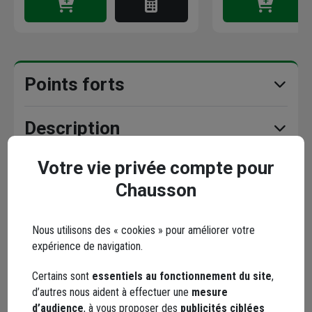
Points forts
Description
Votre vie privée compte pour
Caractéristiques
Chausson
Nous utilisons des « cookies » pour améliorer votre
En complément
expérience de navigation.
Certains sont
essentiels au fonctionnement du site
,
d’autres nous aident à effectuer une
mesure
d’audience
, à vous proposer des
publicités ciblées