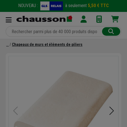
NOUVEAU :
à seulement
5,50 € TTC
Chapeaux de murs et éléments de piliers