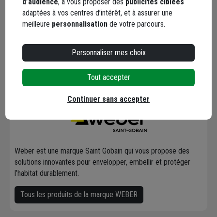
Caractéristiques
d’audience
, à vous proposer des
publicités ciblées
adaptées à vos centres d’intérêt, et à assurer une
meilleure
personnalisation
de votre parcours.
Documents
Personnaliser mes choix
Tout accepter
Marque WEBER
Continuer sans accepter
Weber est une marque Saint Gobain qui vous propose des
solutions innovantes pour envelopper, embellir et protéger
l’habitat durablement.
Tous les produits de la marque WEBER