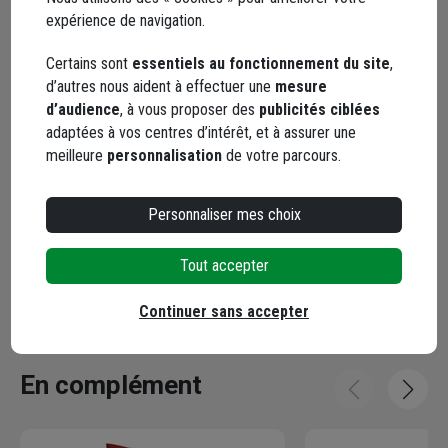
expérience de navigation.
Certains sont
essentiels au fonctionnement du site
,
Points forts
d’autres nous aident à effectuer une
mesure
d’audience
, à vous proposer des
publicités ciblées
adaptées à vos centres d’intérêt, et à assurer une
Description
meilleure
personnalisation
de votre parcours.
Caractéristiques
Personnaliser mes choix
Tout accepter
Documents
Continuer sans accepter
En complément