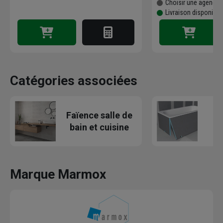
Choisir une agence p
Livraison disponible
Catégories associées
Faïence salle de
bain et cuisine
a
Marque Marmox