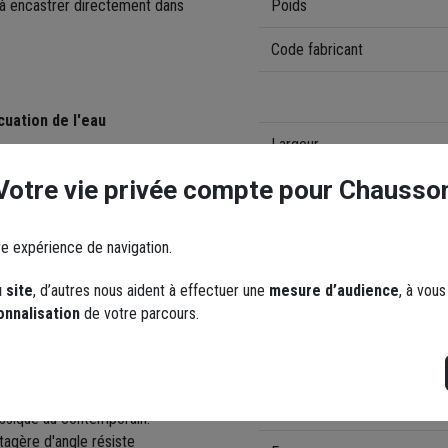
 à encastrer directement dans
Poids
Code fabricant
uation de l'eau
Largeur
Votre vie privée compte pour Chausso
Destination
Type de fixation
re expérience de navigation.
Gamme de coloris
 site
, d’autres nous aident à effectuer une
mesure d’audience
, à vou
onnalisation
de votre parcours.
Couleur
 vos gels douche,
ncombrer l'espace de votre
Finition
e brossé
s'harmonisent
Modèle
lassique au contemporain.
tagère d'angle résiste