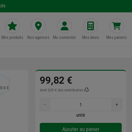
lis
Mes produits
Nos agences
Me connecter
Mes devis
Mes paniers
99,82 €
dont
0,01 €
éco-contribution
-
+
unité
Ajouter au panier