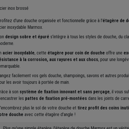
cier inox brossé
rofitez d'une douche organisée et fonctionnelle grâce à l'
étagère de d
cier inoxydable Marmox.
on
design sobre et épuré
s'intègre à tous les styles de douche, du cl
oderne.
n
acier inoxydable
, cette
étagère pour coin de douche
offre une
ex
ésistance à la corrosion, aux rayures et aux chocs
, pour une longév
emarquable.
angez facilement vos gels douche, shampoings, savons et autres produi
our les avoir toujours à portée de main.
râce à son
système de fixation innovant et sans perçage
, il vous suf
'encastrer les
pattes de fixation pré-montées
dans les joints de carr
'encombrez plus le sol de votre douche et
tirez profit des coins inut
otre douche
avec cette étagère d'angle !
Plus qu'une simple étagère, l'étagère de douche Marmox est un vérita