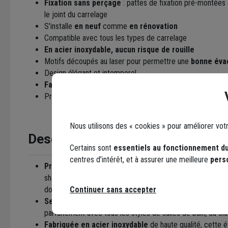
Fixation sans perçage
: pattes de fixation pré-montées
le joint du carrelage
S'installe
en neuf
comme
en rénovation
Compatible avec tous les types de carrelage
En acier inoxydable, aucun risque de rouille
Motifs découpés au laser pour permettre une
bonne évac
Design élégant et intemporel
Fabrication robuste et durable
Praticité au quotidien
Nous utilisons des « cookies » pour améliorer vot
Description
Certains sont
essentiels au fonctionnement du
centres d’intérêt, et à assurer une meilleure
pers
Profitez d'une surface de rangement généreuse
pour
shampoings, savons et autres produits d'hygiène, sans e
Continuer sans accepter
douche.
Ses lignes épurées et sa finition en acier inoxydabl
parfaitement avec tous les styles de salles de bain, du c
Fabriquée en acier inoxydable
de haute qualité, cette é