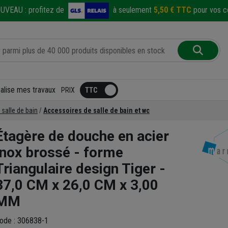
UVEAU :
profitez de
à seulement
5,50 € TTC
pour vos co
éalise mes travaux
PRIX
 salle de bain
Accessoires de salle de bain et wc
Étagère de douche en acier
Inox brossé - forme
Triangulaire design Tiger -
37,0 CM x 26,0 CM x 3,00
MM
ode : 306838-1