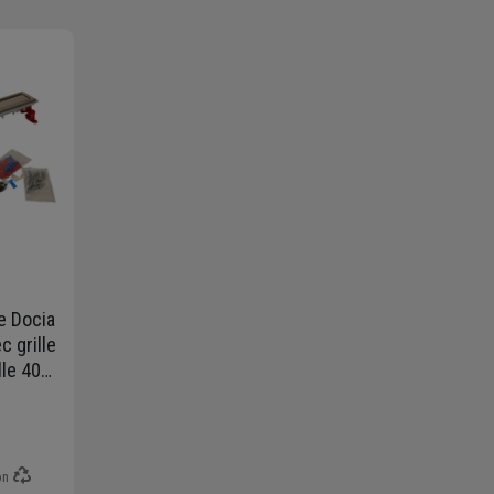
e Docia
c grille
lle 40
on