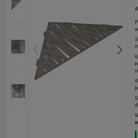
A
P
a
S
m
E
r
r
R
p
G
d
N
v