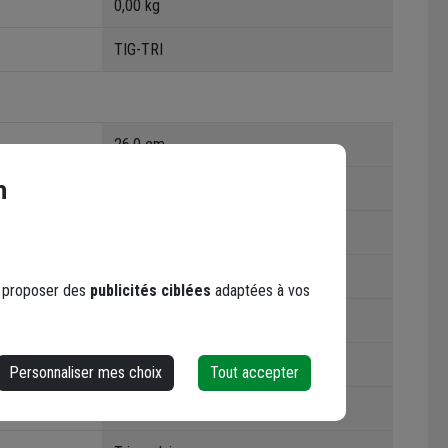
0,00 kg
TIG-TRI
26,0 cm
n
Mur
À encastrer
Gris / noirs
s proposer des
publicités ciblées
adaptées à vos
Gris
brossé
Personnaliser mes choix
Tout accepter
Tiger