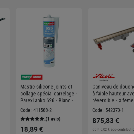
Mastic silicone joints et
Caniveau de douch
collage spécial carrelage -
à faible hauteur ave
ParexLanko 626 - Blanc -
réversible - ø feme
Cartouche 300 ml
mm - 95 x 890 mm
Code : 411588-2
Code : 542373-1
(1 avis)
875,83 €
18,89 €
dont
0,02 €
éco-contributi