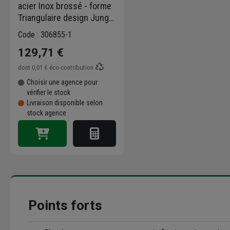
acier Inox brossé - forme
Triangulaire design Jungle
- 37,0 CM x 26,0 CM x 3,00
Code : 306855-1
MM
129,71 €
dont
0,01 €
éco-contribution
Choisir une agence pour
vérifier le stock
Livraison disponible selon
stock agence
Points forts