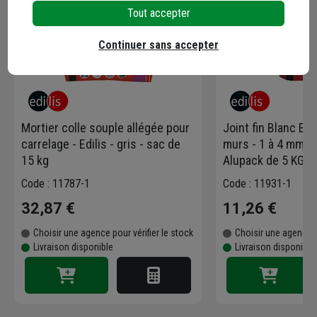
Tout accepter
Continuer sans accepter
Mortier colle souple allégée pour
Joint fin Blanc Edi
carrelage - Edilis - gris - sac de
murs - 1 à 4 mm de
15 kg
Alupack de 5 KG
Code : 11787-1
Code : 11931-1
32,87 €
11,26 €
Choisir une agence pour vérifier le stock
Choisir une agence p
Livraison disponible
Livraison disponible