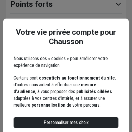
Points forts
Description
Votre vie privée compte pour
Caractéristiques
Chausson
Documents
Nous utilisons des « cookies » pour améliorer votre
expérience de navigation.
Certains sont
essentiels au fonctionnement du site
,
d’autres nous aident à effectuer une
mesure
En complément
d’audience
, à vous proposer des
publicités ciblées
adaptées à vos centres d’intérêt, et à assurer une
meilleure
personnalisation
de votre parcours.
Personnaliser mes choix