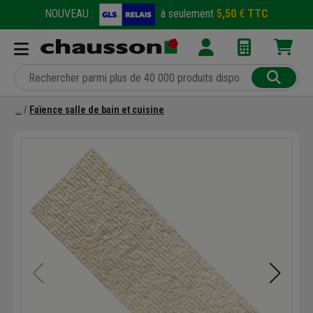
NOUVEAU :
à seulement
5,50 € TTC
Faïence salle de bain et cuisine