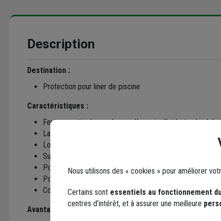
Description
Destination :
Protection pour liner de piscine
Caractéristiques :
Feutre non tissé en polypropylène, aiguilleté et calandré
Largeur : 2 m
Longueur : 25 ou 50 m
Surface bobine : 50 ou 100 m²
Poids approximatif : 15 ou 30 kg
Nous utilisons des « cookies » pour améliorer vot
Poids théorique : 300 g/m²
Couleur gris
Certains sont
essentiels au fonctionnement du
centres d’intérêt, et à assurer une meilleure
pers
Avantages :