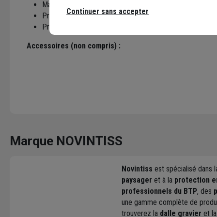
Marquage CE
Continuer sans accepter
Produit sans utilisation de liants chimiques
Produit insensible et résistant aux agents cryptogamique
Accessoires (non compris) :
Marque NOVINTISS
Novintiss
est spécialisé dans l
paysager
et à la
protection 
professionnels du BTP
, des
une gamme complète de produits
trouverez la
dalle gravier
et l