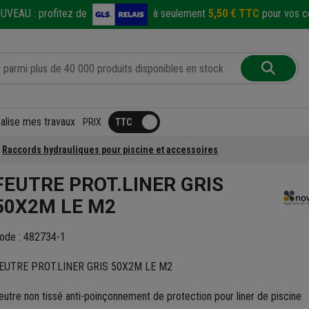
UVEAU :
profitez de
à seulement
5,50 € TTC
pour vos co
éalise mes travaux
PRIX
Raccords hydrauliques pour piscine et accessoires
FEUTRE PROT.LINER GRIS
50X2M LE M2
ode : 482734-1
EUTRE PROT.LINER GRIS 50X2M LE M2
eutre non tissé anti-poinçonnement de protection pour liner de piscine