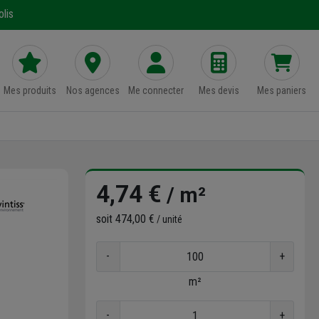
lis
Mes produits
Nos agences
Me connecter
Mes devis
Mes paniers
4,74 €
/ m²
soit
474,00 €
/ unité
-
+
m²
-
+