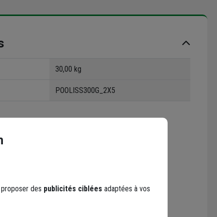
s
30,00 kg
POOLISS300G_2X5
n
s proposer des
publicités ciblées
adaptées à vos