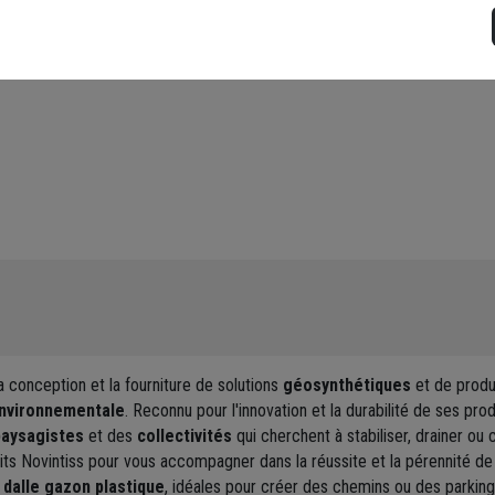
s et fongiques
a conception et la fourniture de solutions
géosynthétiques
et de produ
environnementale
. Reconnu pour l'innovation et la durabilité de ses pro
paysagistes
et des
collectivités
qui cherchent à stabiliser, drainer ou
 Novintiss pour vous accompagner dans la réussite et la pérennité de 
a
dalle gazon plastique
, idéales pour créer des chemins ou des parking