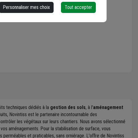
Personnaliser mes choix
Tout accepter
its techniques dédiés à la
gestion des sols
, à l'
aménagement
duits, Novintiss est le partenaire incontournable des
 contrôler les végétaux sur leurs chantiers. Nous avons sélectionné
vos aménagements. Pour la stabilisation de surface, vous
s perméables et praticables, sans orniérage. L'offre de Novintiss