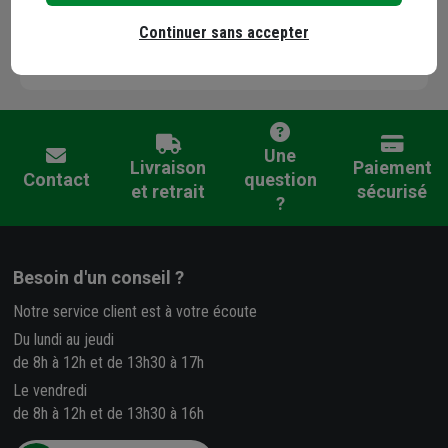
pointe de la technologie.
Continuer sans accepter
Tous les produits de la marque PARTENIA
Une
Livraison
Paiement
Contact
question
et retrait
sécurisé
?
Besoin d'un conseil ?
Notre service client est à votre écoute
Du lundi au jeudi
de 8h à 12h et de 13h30 à 17h
Le vendredi
de 8h à 12h et de 13h30 à 16h