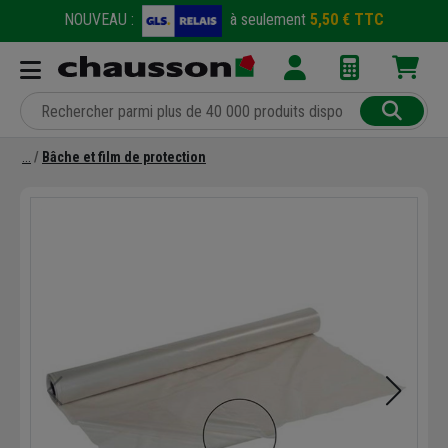
NOUVEAU :
à seulement
5,50 € TTC
Bâche et film de protection