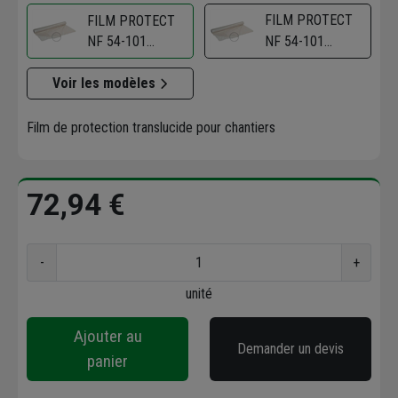
FILM PROTECT
FILM PROTECT
NF 54-101
NF 54-101
6X57M 342M2
3X50M 150M2
Voir les modèles
Film de protection translucide pour chantiers
72,94 €
-
+
unité
Ajouter au
Demander un devis
panier