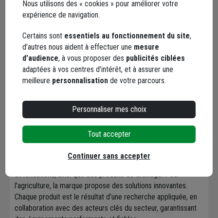
Nous utilisons des « cookies » pour améliorer votre
Marque PARTENIA
expérience de navigation.
Certains sont
essentiels au fonctionnement du site
,
d’autres nous aident à effectuer une
mesure
d’audience
, à vous proposer des
publicités ciblées
adaptées à vos centres d’intérêt, et à assurer une
Acteur majeur dans la fabrication de solutions en polyéthylène
meilleure
personnalisation
de votre parcours.
et polypropylène, l’entreprise se distingue par sa forte
capacité d’innovation, qui lui permet de concevoir des
équipements de pointe pour les secteurs du bâtiment, de
Personnaliser mes choix
l'industrie et de l'agriculture. L'ensemble de la production est
réalisé en Finlande, dans des usines contrôlant chaque étape,
Tout accepter
de la matière première au produit fini.
Pour la construction, vous trouverez des solutions de
Continuer sans accepter
protection de chantier, des films pour l'étanchéité des dalles
et fondations, ainsi que des produits de drainage. Pour
l'agriculture, la marque propose des solutions innovantes.
Chaque produit est le résultat d’une recherche appliquée, en
collaboration avec des acteurs clés du secteur, garantissant