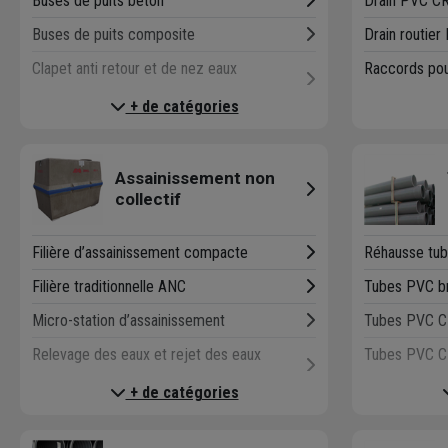
Buses de puits béton
Drain PVC C
Cour anglaise
Buses de puits composite
Drain routier
Siphon de cour
Clapet anti retour et de nez eaux
Raccords pour
Têtes de sécurité et de ponts
pluviales
+ de catégories
Cuves de tamponnement et de stockage
eaux pluviales
Assainissement non
Limiteurs et régulateurs de débit eaux
collectif
pluviales
SAUL (structures alvéolaires ultra-
Filière d’assainissement compacte
Réhausse tu
légères)
Filière traditionnelle ANC
Tubes PVC b
Vannes murales et d'étang
Micro-station d’assainissement
Tubes PVC 
Relevage des eaux et rejet des eaux
Tubes PVC 
traitées
Tubes PVC 
+ de catégories
Tuyau d'épandage épandrain