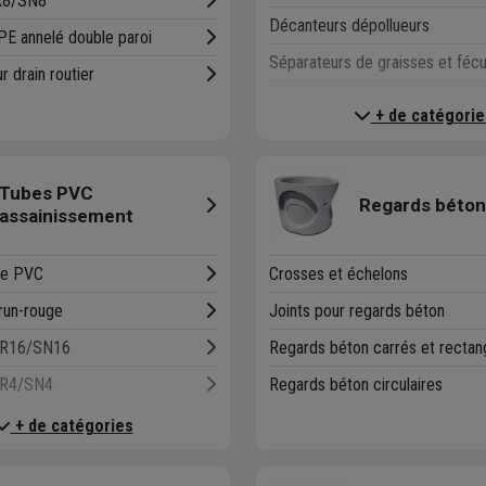
R8/SN8
Décanteurs dépollueurs
 PE annelé double paroi
Séparateurs de graisses et fécu
 drain routier
Séparateurs hydrocarbures acie
+ de catégorie
Séparateurs hydrocarbures bét
Séparateurs hydrocarbures poly
Tubes PVC
Regards béton
Séparateurs hydrocarbures poly
assainissement
be PVC
Crosses et échelons
run-rouge
Joints pour regards béton
CR16/SN16
Regards béton carrés et rectang
CR4/SN4
Regards béton circulaires
CR8/SN8
+ de catégories