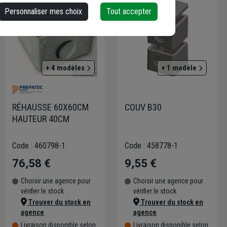
Personnaliser mes choix
Tout accepter
+ 4 modèles
+ 1 modèle
RÉHAUSSE 60X60CM
COUV B30
HAUTEUR 40CM
Code : 460798-1
Code : 458778-1
76,58 €
9,55 €
Choisir une agence pour
Choisir une agence pour
vérifier le stock
vérifier le stock
Trouver du stock en
Trouver du stock en
agence
agence
Livraison disponible selon
Livraison disponible selon