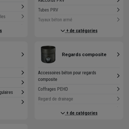
Raccords PRV
Régulation - cuves enterrées
Tubes PRV
les
Tuyaux béton armé
r
Tuyaux béton fibré
s
+ de catégories
on
Tuyaux grès
ester
Regards composite
éthylène
Accessoires béton pour regards
composite
Coffrages PEHD
ulaires
Regard de drainage
Regards composite
+ de catégories