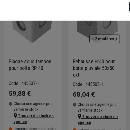
+ 2 modèles
Plaque sous tampon
Rehausse H:40 pour
pour boîte RP 40
boîte pluviale 50x50
ext.
Code : 445507-1
Code : 445505-1
59,88 €
68,04 €
Choisir une agence pour
Choisir une agence pour
vérifier le stock
vérifier le stock
Trouver du stock en
Trouver du stock en
agence
agence
Livraison disponible selon
Livraison disponible selon