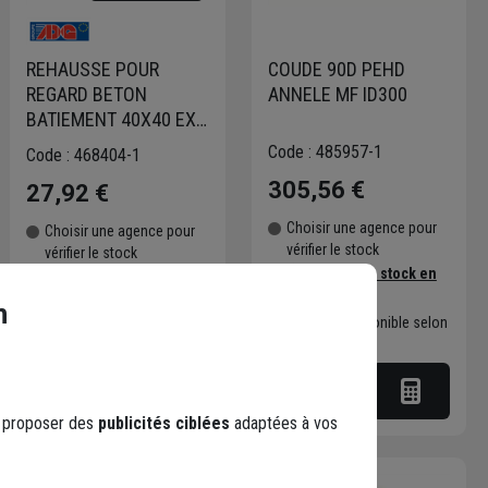
REHAUSSE POUR
COUDE 90D PEHD
REGARD BETON
ANNELE MF ID300
BATIEMENT 40X40 EXT
H35
Code : 485957-1
Code : 468404-1
305,56 €
27,92 €
Choisir une agence pour
Choisir une agence pour
vérifier le stock
vérifier le stock
Trouver du stock en
Trouver du stock en
agence
agence
n
Livraison disponible selon
Livraison disponible selon
stock agence
stock agence
s proposer des
publicités ciblées
adaptées à vos