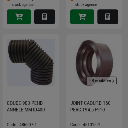
stock agence
stock agence
+ 9 modèles
COUDE 90D PEHD
JOINT CAOUT.D 160
ANNELE MM ID400
PERC.194.5 F910
Code : 486507-1
Code : 451015-1