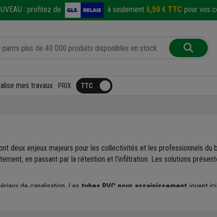
UVEAU :
profitez de
à seulement
5,50 € TTC
pour vos co
éalise mes travaux
PRIX
nt deux enjeux majeurs pour les collectivités et les professionnels d
tement, en passant par la rétention et l’infiltration. Les solutions prése
ériaux de canalisation. Les
tubes PVC pour assainissement
jouent ici
es de protection
, qui garantissent l’étanchéité et la solidité des rése
andis que les
tubes et raccords en PP ou PE pour assainissement
ap