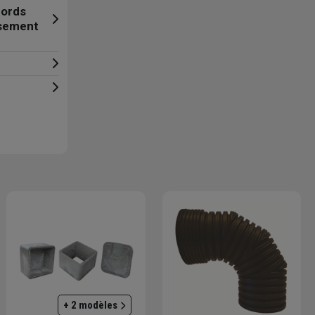
cords
ssement
+ 2 modèles