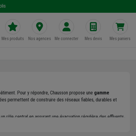
lis
Mes produits
Nos agences
Me connecter
Mes devis
Mes paniers
u bâtiment. Pour y répondre, Chausson propose une
gamme
ntées permettent de construire des réseaux fiables, durables et
 un rôle central en assurant une évacuation régulière des effluents.
aux. Pour les chantiers nécessitant plus de robustesse, les
tubes
portent un équilibre entre résistance mécanique et légèreté.