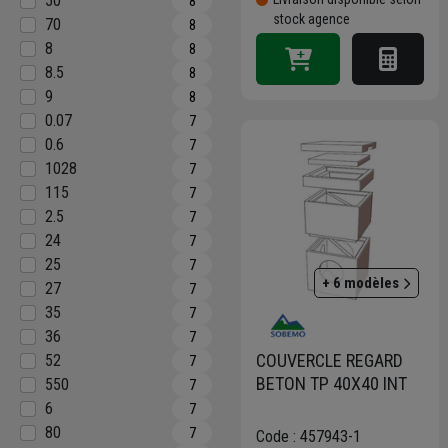
50
8
stock agence
70
8
8
8
8.5
8
9
8
0.07
7
0.6
7
1028
7
115
7
2.5
7
24
7
25
7
+ 6 modèles
27
7
35
7
36
7
COUVERCLE REGARD
52
7
BETON TP 40X40 INT
550
7
6
7
80
7
Code : 457943-1