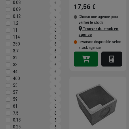
0.08
6
17,56 €
0.09
6
0.12
6
Choisir une agence pour
vérifier le stock
1.2
6
Trouver du stock en
11
6
agence
114
6
Livraison disponible selon
250
6
stock agence
3.7
6
32
6
33
6
44
6
460
6
55
6
57
6
59
6
61
6
7.5
6
0.13
5
0.25
5