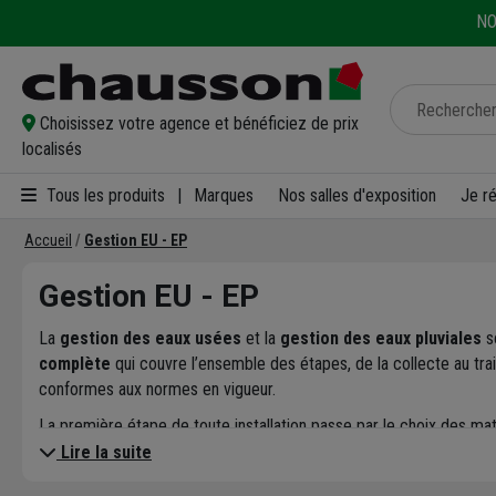
NO
Choisissez votre agence et bénéficiez de prix
localisés
Tous les produits
|
Marques
Nos salles d'exposition
Je r
Accueil
Gestion EU - EP
Gestion EU - EP
La
gestion des eaux usées
et la
gestion des eaux pluviales
so
complète
qui couvre l’ensemble des étapes, de la collecte au trai
conformes aux normes en vigueur.
La première étape de toute installation passe par le choix des mat
Ils sont complétés par des
raccords PVC, tabourets et systèm
Lire la suite
et raccords PE annelés
représentent une alternative efficace, t