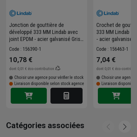
Jonction de gouttière de
Crochet de goutti
développé 333 MM Lindab avec
333 MM Lindab KF
joint EPDM - acier galvanisé Gris
- acier galvanisé G
anthracite RAL 7016
RAL 7016
Code : 156390-1
Code : 156463-1
10,78 €
7,04 €
dont
0,01 €
éco-contribution
dont
0,01 €
éco-contribu
Choisir une agence pour vérifier le stock
Choisir une agence p
Livraison disponible selon stock agence
Livraison disponibl
Catégories associées