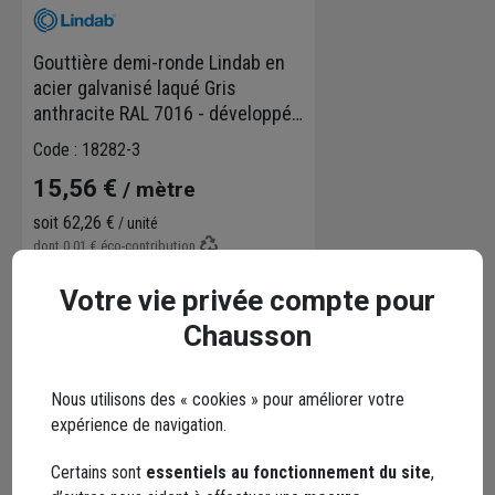
Gouttière demi-ronde Lindab en
acier galvanisé laqué Gris
anthracite RAL 7016 - développé
250 MM - longueur 4 M
Code : 18282-3
15,56 €
/ mètre
soit
62,26 €
/ unité
dont
0,01 €
éco-contribution
Choisir une agence pour vérifier le stock
Votre vie privée compte pour
Livraison disponible selon stock agence
Chausson
Nous utilisons des « cookies » pour améliorer votre
expérience de navigation.
Points forts
Certains sont
essentiels au fonctionnement du site
,