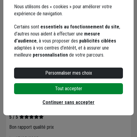
Nous utilisons des « cookies » pour améliorer votre
expérience de navigation.
Documents
Certains sont
essentiels au fonctionnement du site
,
d’autres nous aident à effectuer une
mesure
d’audience
, à vous proposer des
publicités ciblées
adaptées à vos centres d’intérêt, et à assurer une
Avis clients
Seuls les clients ayant commandé ce produit
meilleure
personnalisation
de votre parcours.
peuvent laisser un commentaire
Personnaliser mes choix
5,0
/ 5
Tout accepter
1 avis
Continuer sans accepter
5 / 5
Bon rapport qualité prix