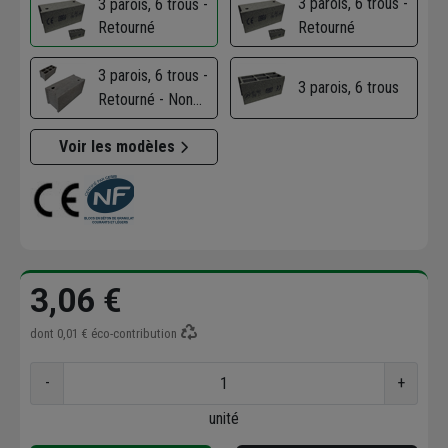
3 parois, 6 trous -
3 parois, 6 trous -
Retourné
Retourné
3 parois, 6 trous -
3 parois, 6 trous
Retourné - Non
marqué
Voir les modèles
3,06 €
dont
0,01 €
éco-contribution
-
+
unité