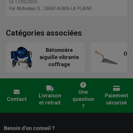
Le 17/05/2025
Par Abdoulaye D.
, SAINT-AUBIN-LA-PLAINE
Catégories associées
Bétonnière
Out
aiguille vibrante
coffrage
Une
Livraison
Paiement
Contact
question
et retrait
sécurisé
?
Besoin d'un conseil ?