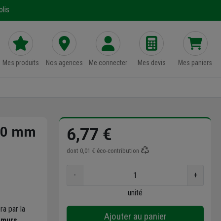
lis
Mes produits
Nos agences
Me connecter
Mes devis
Mes paniers
200 mm
6,77 €
dont
0,01 €
éco-contribution
-
+
unité
ra par la
Ajouter au panier
 murs