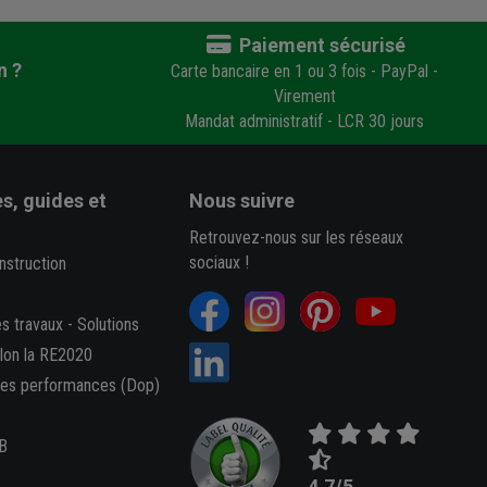
Paiement sécurisé
n ?
Carte bancaire en 1 ou 3 fois - PayPal -
Virement
Mandat administratif - LCR 30 jours
s, guides et
Nous suivre
Retrouvez-nous sur les réseaux
sociaux !
nstruction
es travaux
-
Solutions
elon la RE2020
des performances (Dop)
B
4,7/5