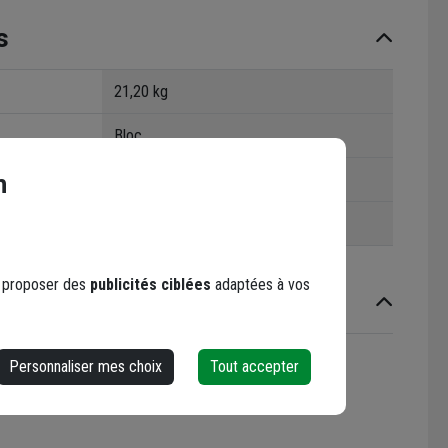
s
21,20 kg
Bloc
n
Mur
À maçonner
s proposer des
publicités ciblées
adaptées à vos
Personnaliser mes choix
Tout accepter
erformance)