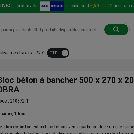
UVEAU :
profitez de
à seulement
5,50 € TTC
pour vos co
éalise mes travaux
PRIX
Bloc béton à bancher 500 x 270 x 
OBRA
ode : 210372-1
 parois, 1 trou
e
bloc de béton
est un bloc béton avec la partie centrale creuse qui se
uite remplie de béton. Il est destiné à être utilisé pour la
réalisation de