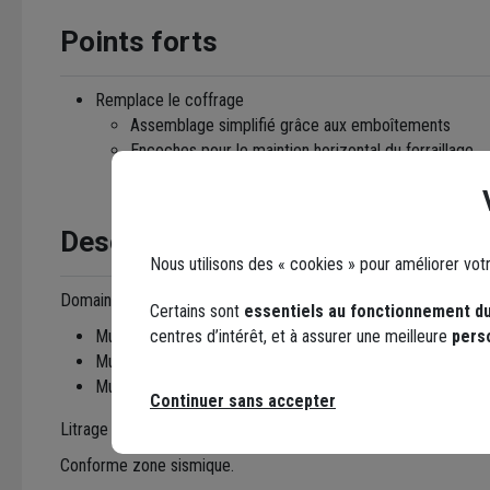
Points forts
Remplace le coffrage
Assemblage simplifié grâce aux emboîtements
Encoches pour le maintien horizontal du ferraillage
Description
Nous utilisons des « cookies » pour améliorer vot
Domaines d'utilisation :
Certains sont
essentiels au fonctionnement du
Murs de soutènement
centres d’intérêt, et à assurer une meilleure
pers
Murs de refend dans les bâtiments collectifs
Murs de piscine
Continuer sans accepter
Litrage de béton indicatif : 165 dm³/m².
Conforme zone sismique.