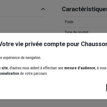
Caractéristique
Poids
Type de produit
Votre vie privée compte pour Chausso
Usage
Type de pose
re expérience de navigation.
 site
, d’autres nous aident à effectuer une
mesure d’audience
, à vou
Documents
onnalisation
de votre parcours.
DOP (Declaration of P