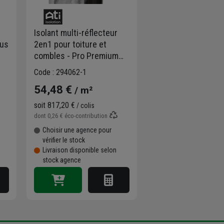
Isolant multi-réflecteur
ous
2en1 pour toiture et
combles - Pro Premium
M
étanche + Pro Lin
Code : 294062-1
respirant - 2 rouleaux de
54,48 €
/ m²
1,50 M x 10,00 M
soit
817,20 €
/ colis
dont
0,26 €
éco-contribution
Choisir une agence pour
vérifier le stock
Livraison disponible selon
stock agence