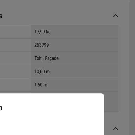
s
17,99 kg
263799
Toit , Façade
10,00 m
1,50 m
ts volatils
A+
n