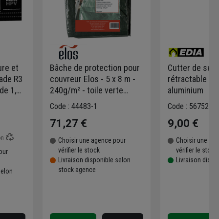
ure et
Bâche de protection pour
Cutter de sécu
çade R3
couvreur Elos - 5 x 8 m -
rétractable Ed
 de 1,50
240g/m² - toile verte
aluminium
,00 MM
recyclable
Code : 44483-1
Code : 567527-1
71,27 €
9,00 €
on
Choisir une agence pour
Choisir une ag
vérifier le stock
vérifier le stock
our
Livraison disponible selon
Livraison dispo
stock agence
selon