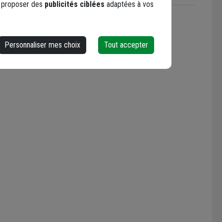
s proposer des
publicités ciblées
adaptées à vos
erformance)
Rapport d'essais
Personnaliser mes choix
Tout accepter
ristiques générales