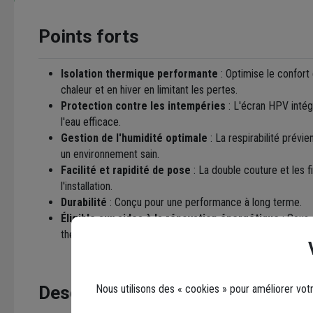
Points forts
Isolation thermique performante
: Optimise le confort 
chaleur et en hiver en limitant les pertes.
Protection contre les intempéries
: L'écran HPV intég
l'eau efficace.
Gestion de l'humidité optimale
: La respirabilité prévie
un environnement sain.
Facilité et rapidité de pose
: La double couture et les f
l'installation.
Durabilité
: Conçu pour une performance à long terme.
Éligible aux aides à la rénovation énergétique
: Sous 
thermique installée (se référer aux seuils en vigueur).
Nous utilisons des « cookies » pour améliorer vot
Description