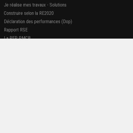
Je réalise mes travaux
-
Solutions
Construire selon la RE2020
Déclaration des performances (Dop)
Rapport RSE
La REP PMCB
Nous suivre
Retrouvez-nous sur les réseaux sociaux !
4,7/5