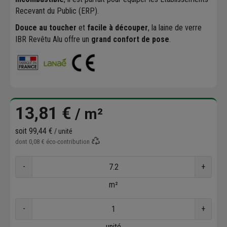
Recevant du Public (ERP).
Douce au toucher
et
facile à découper
, la laine de verre
IBR Revêtu Alu offre un
grand confort de pose
.
13,81 €
/ m²
soit
99,44 €
/ unité
dont
0,08 €
éco-contribution
-
+
m²
-
+
unité