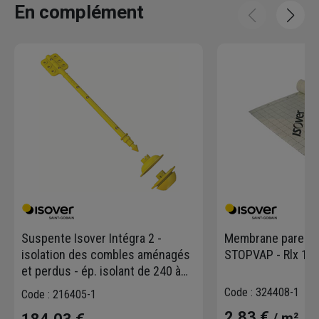
En complément
Suspente Isover Intégra 2 -
Membrane pare-va
isolation des combles aménagés
STOPVAP - Rlx 1,5
et perdus - ép. isolant de 240 à
280 MM - boîte de 50
Code : 324408-1
Code : 216405-1
2,83 €
/ m²