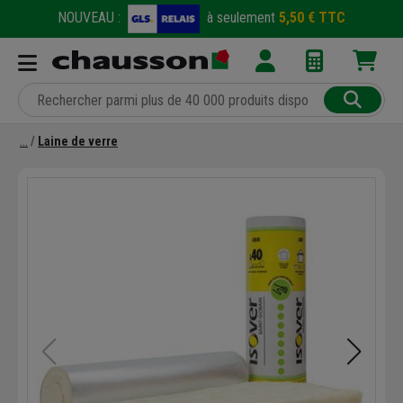
NOUVEAU :
à seulement
5,50 € TTC
Laine de verre