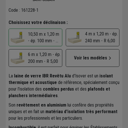
Code : 161228-1
Choisissez votre déclinaison :
4 m x 1,20 m - ép.
10,50 m x 1,20 m
- ép. 100 mm - R
240 mm - R 6,00
2,5
6 m x 1,20 m - ép.
Voir les modèles
200 mm - R 5,00
La
laine de verre IBR Revêtu Alu
d'Isover est un
isolant
thermique et acoustique
de référence, spécialement conçu
pour l'isolation des
combles perdus
et des
plafonds et
planchers intermédiaires
.
Son
revêtement en aluminium
lui confère des propriétés
uniques et en fait un
matériau d'isolation très performant
pour les professionnels et les particuliers.
Incombustible
, il est parfait pour équiper les Établissements