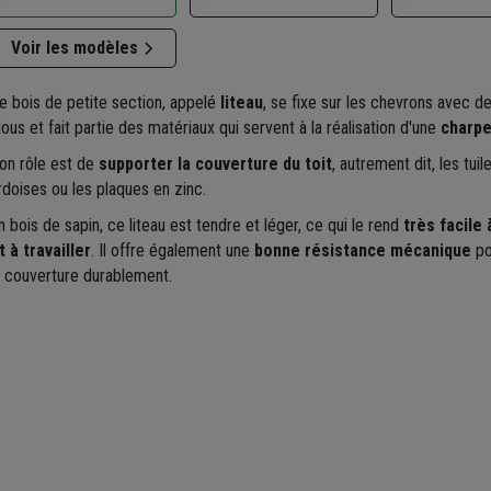
Voir les modèles
e bois de petite section, appelé
liteau
, se fixe sur les chevrons avec d
lous et fait partie des matériaux qui servent à la réalisation d'une
charp
on rôle est de
supporter la couverture du toit
, autrement dit, les tuile
rdoises ou les plaques en zinc.
n bois de sapin, ce liteau est tendre et léger, ce qui le rend
très facile
t à travailler
. Il offre également une
bonne résistance mécanique
po
a couverture durablement.