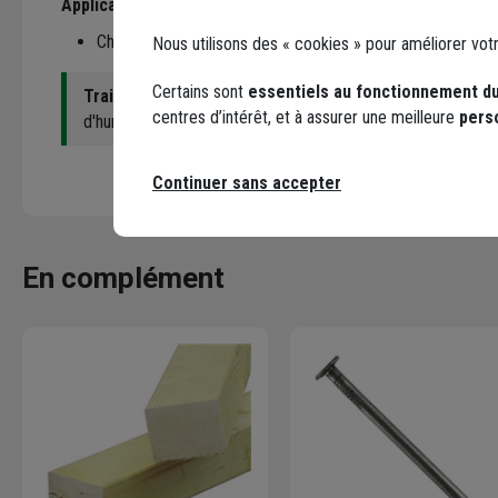
Applications
:
Charpente
Nous utilisons des « cookies » pour améliorer vot
Certains sont
essentiels au fonctionnement du
Traité classe 2
: ce bois peut être occasionnellement en 
centres d’intérêt, et à assurer une meilleure
pers
d'humidité supérieur à 20%.
Continuer sans accepter
En complément