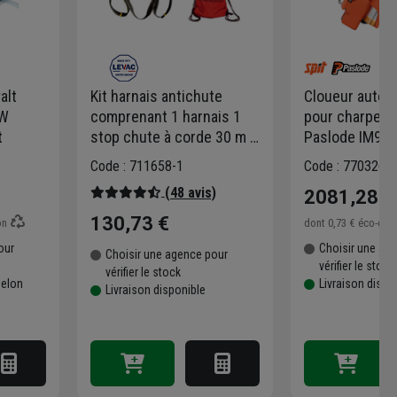
alt
Kit harnais antichute
Cloueur auton
0W
comprenant 1 harnais 1
pour charpent
t
stop chute à corde 30 m 1
Paslode IM90X
sac de transport
packs clous 
Code : 711658-1
Code : 770326-1
crantés
(48 avis)
2081,28 €
130,73 €
on
dont
0,73 €
éco-cont
our
Choisir une ag
Choisir une agence pour
vérifier le stock
vérifier le stock
selon
Livraison dispo
Livraison disponible