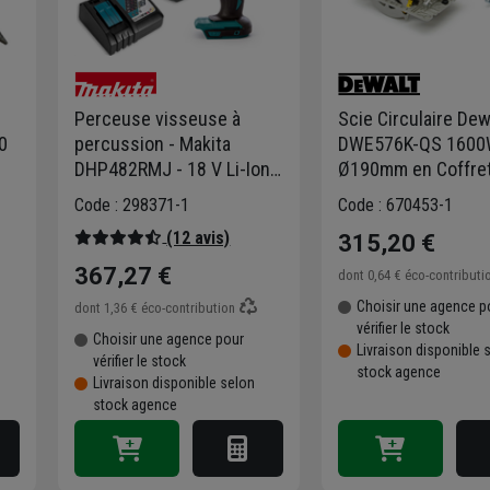
Perceuse visseuse à
Scie Circulaire Dew
0
percussion - Makita
DWE576K-QS 160
DHP482RMJ - 18 V Li-Ion
Ø190mm en Coffre
4 Ah - Ø 13 mm - 2
Code : 298371-1
Code : 670453-1
batteries et chargeur
(12 avis)
315,20 €
367,27 €
dont
0,64 €
éco-contributi
Choisir une agence p
dont
1,36 €
éco-contribution
vérifier le stock
Choisir une agence pour
Livraison disponible 
vérifier le stock
stock agence
Livraison disponible selon
stock agence