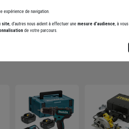
re expérience de navigation.
Largeur
 site
, d’autres nous aident à effectuer une
mesure d’audience
, à vou
contact avec un taux
Hauteur / Épaisseur
onnalisation
de votre parcours.
Longueur