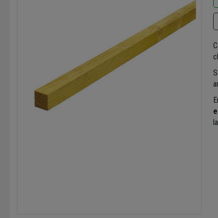
C
c
S
a
E
e
l