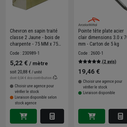
Chevron en sapin traité
Pointe tête plate acier
classe 2 Jaune - bois de
clair dimensions 3.0 x 7
charpente - 75 MM x 75
mm - Carton de 5 kg
MM - longueur 4,00 M
Code : 230989-1
Code : 2600-1
(2 avis)
5,22 €
/ mètre
19,46 €
soit
20,88 €
/ unité
dont
0,04 €
éco-contribution
Choisir une agence pour
Choisir une agence pour
vérifier le stock
vérifier le stock
Livraison disponible
Livraison disponible selon
stock agence