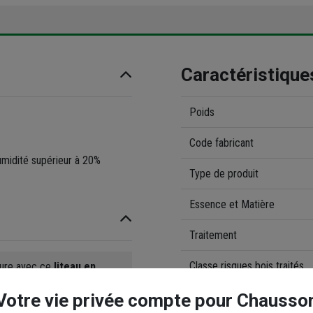
Caractéristique
Poids
Code fabricant
umidité supérieur à 20%
Type de produit
Essence et Matière
Traitement
Classe risques bois traités
ture avec ce
liteau en
Votre vie privée compte pour Chausso
Gamme de coloris