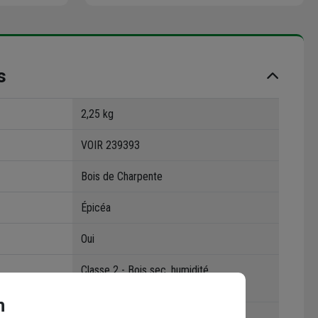
s
2,25 kg
VOIR 239393
Bois de Charpente
Épicéa
Oui
Classe 2 - Bois sec, humidité
occasionnellement >20%
n
Brut