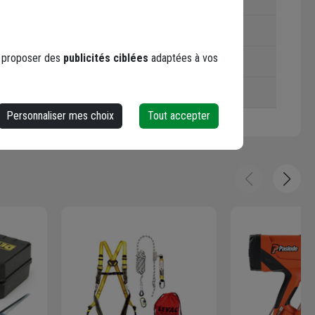
32 mm
s proposer des
publicités ciblées
adaptées à vos
32 mm
4,00 m
Personnaliser mes choix
Tout accepter