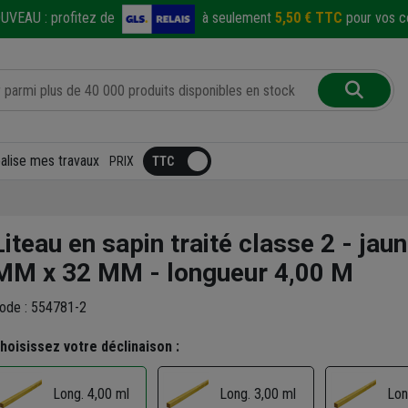
UVEAU :
profitez de
à seulement
5,50 € TTC
pour vos co
éalise mes travaux
PRIX
Liteau en sapin traité classe 2 - jaun
MM x 32 MM - longueur 4,00 M
ode : 554781-2
hoisissez votre déclinaison :
Long. 3,00 ml
Lon
Long. 4,00 ml