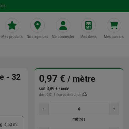
lis
Mes produits
Nos agences
Me connecter
Mes devis
Mes paniers
e - 32
0,97 €
/ mètre
soit
3,89 €
/ unité
dont
0,01 €
éco-contribution
-
+
mètres
g. 4,50 ml