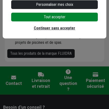
piscines intérieures.
Personnaliser mes choix
Construction de piscine
: La marque fournit des
structures de piscines, des liners et de nombreux
Tout accepter
accessoires de plomberie (raccords PVC, vannes). En
choisissant les produits Fluidra, les professionnels optent
Continuer sans accepter
pour un partenaire de confiance, capable de fournir des
solutions complètes, innovantes et fiables pour tous les
projets de piscines et de spas.
Tous les produits de la marque FLUIDRA
Une
Livraison
Paiement
Contact
question
et retrait
sécurisé
?
Besoin d'un conseil ?